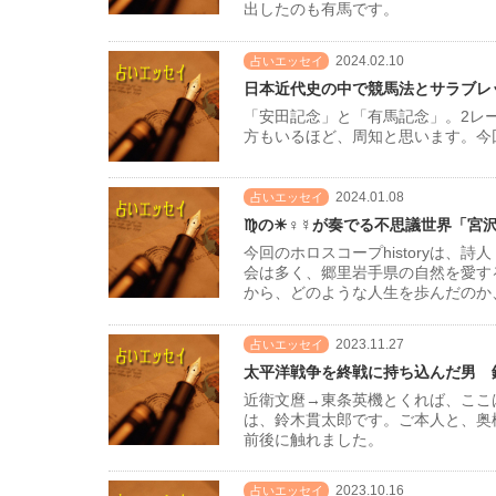
出したのも有馬です。
2024.02.10
占いエッセイ
日本近代史の中で競馬法とサラブレ
「安田記念」と「有馬記念」。2レ
方もいるほど、周知と思います。今回
2024.01.08
占いエッセイ
♍の☀♀☿が奏でる不思議世界「宮
今回のホロスコープhistoryは
会は多く、郷里岩手県の自然を愛す
から、どのような人生を歩んだのか
2023.11.27
占いエッセイ
太平洋戦争を終戦に持ち込んだ男 
近衛文麿→東条英機とくれば、ここ
は、鈴木貫太郎です。ご本人と、奥
前後に触れました。
2023.10.16
占いエッセイ