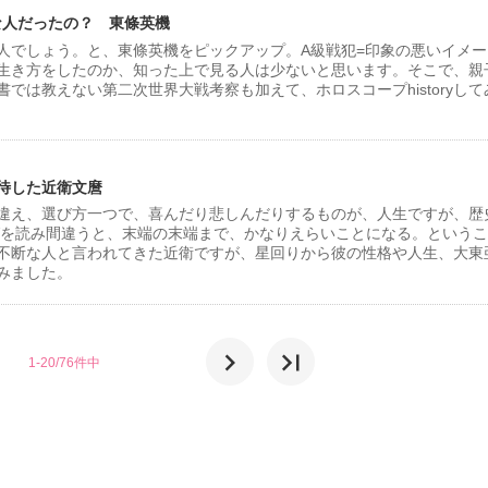
んな人だったの？ 東條英機
人でしょう。と、東條英機をピックアップ。A級戦犯=印象の悪いイメー
生き方をしたのか、知った上で見る人は少ないと思います。そこで、親
では教えない第二次世界大戦考察も加えて、ホロスコープhistoryして
待した近衛文麿
違え、選び方一つで、喜んだり悲しんだりするものが、人生ですが、歴
グを読み間違うと、末端の末端まで、かなりえらいことになる。という
不断な人と言われてきた近衛ですが、星回りから彼の性格や人生、大東
みました。
chevron_right
last_page
1-20/76件中