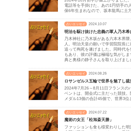
電話等を手掛けた、あの1円切手の
保6年生まれなので、坂本龍馬に土方
2024.10.07
占いエッセイ
明治を駆け抜けた忠義の軍人乃木希
乃木神社に乃木坂がある六本木界隈
人。明治天皇の願いで学習院院長に
追って殉死を遂げました。同時代を
もあり、彼の評価は極端な気がしま
典と奥様の静子さんを取り上げまし
2024.08.26
占いエッセイ
ロサンゼルス五輪で世界を魅了し硫
2024年7月26～8月11日フラン
ベントは、開会式に主だった競技。
メダル13個の合計45個で、世界3
2024.07.22
占いエッセイ
魔術の女王「松旭斎天勝」
ファッションも食も様変わりした明