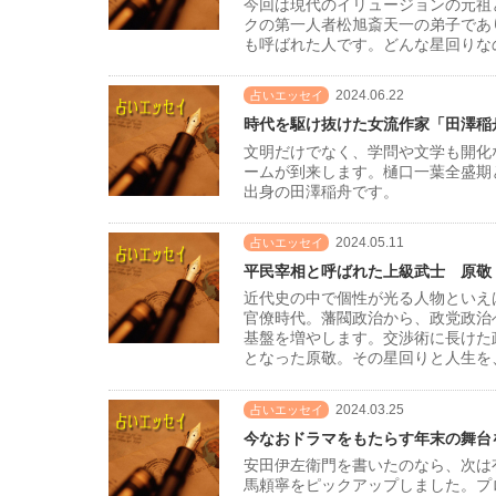
今回は現代のイリュージョンの元祖
クの第一人者松旭斎天一の弟子であ
も呼ばれた人です。どんな星回りな
2024.06.22
占いエッセイ
時代を駆け抜けた女流作家「田澤稲
文明だけでなく、学問や文学も開化な
ームが到来します。樋口一葉全盛期
出身の田澤稲舟です。
2024.05.11
占いエッセイ
平民宰相と呼ばれた上級武士 原敬
近代史の中で個性が光る人物といえ
官僚時代。藩閥政治から、政党政治
基盤を増やします。交渉術に長けた
となった原敬。その星回りと人生を
2024.03.25
占いエッセイ
今なおドラマをもたらす年末の舞台
安田伊左衛門を書いたのなら、次は
馬頼寧をピックアップしました。プ