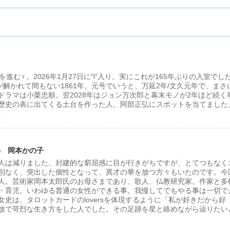
進む♆。2026年1月27日に♈入り。実にこれが165年ぶりの入室でし
が解かれて間もない1861年。元号でいうと、万延2年/文久元年で、まさ
ドラマは小栗忠順。翌2028年はジョン万次郎と幕末モノが2年ほど続く
歴史の表に出てくる土台を作った人、阿部正弘にスポットを当てました
。
S 岡本かの子
人は減りました。封建的な窮屈感に目が行きがちですが、とてつもなく
別なく、突出した個性となって、異才の華を放つ方々もいたのです。今
人。芸術家岡本太郎氏のお母さまであり、歌人、仏教研究家。作家と多
・育児。いわゆる普通の女性ができる事。我慢してでもやる事は一切で
史は、タロットカードのloversを体現するように「私が好きだから好
放で苛烈な生き方をした人でした。その足跡を星と絡めながら辿りたい