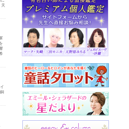
。天
軍
を
響
希
大イ
。銅
。