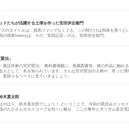
ッドたちが活躍する土壌を作った安田伊左衛門
ースのタイトルは、競馬ファンでなくても、この時だけは馬券を買うと
の惑星historyは、その「安田記念」の人。安田伊左衛門。
沢賢治」
、詩人・童話作家の宮沢賢治。 教科書掲載に、推薦図書等、彼の作品に触れ
る人として、名を知られています。そんな宮沢賢治の人柄や、育った環
、星回りをベースに見ていきましょう。
鈴木貫太郎
はやはり、鈴木貫太郎でしょう！ ということで、今回の星読みエッセ
様のたかさんホロスコープを別々に載せ、二二六事件とポツダム宣言受