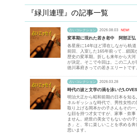
『緑川連理』の記事一覧
2026.08.03
占いコレクション
NEW!
変革期に現れた若き老中 阿部正弘
各星座に14年ほど滞在しながら軌道を
前回、入室した165年前って…鎖国
歴史の変革期。折しも来年から大河
が決定。そこで今回は。この二人が
徳川幕府きっての若きエリートです
2026.03.28
占いコレクション
時代の波と文学の渦を泳いだLOVE
明治大正から昭和前期の日本を知る
ネルギッシュな時代で、男性女性の
取り上げる岡本かの子さんもその一
な顔を持つ才女ですが、家事・炊事
ません。絶世の美女でもないかの子女
き」と、常に楽しいことを求める奔
思います。