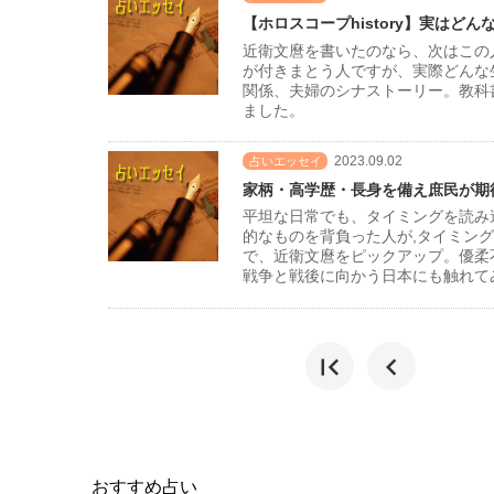
【ホロスコープhistory】実はど
近衛文麿を書いたのなら、次はこの
が付きまとう人ですが、実際どんな
関係、夫婦のシナストーリー。教科書
ました。
2023.09.02
占いエッセイ
家柄・高学歴・長身を備え庶民が期
平坦な日常でも、タイミングを読み
的なものを背負った人が,タイミン
で、近衛文麿をピックアップ。優柔
戦争と戦後に向かう日本にも触れて
first_page
chevron_left
おすすめ占い