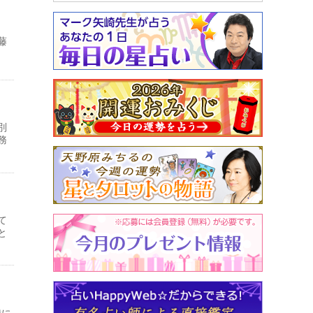
藤
別
務
て
と
備に