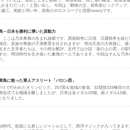
人がまだだった！と思い出し、今回は「郵便の父」前島密ピックアップ
歳三。篤姫と同い年。前島のホロスコープと惑星historyです。
典～日本を勝利に導いた原動力
。ここは乃木希典の生まれ故郷です。西南戦争に日清、日露戦争を経た
就任。皇族や華族の子弟教育を任されますが、明治天皇の大喪後に、後
生きた文学者たちは、その死を酷評。近代では小説「坂の上の雲」の影
すが、明治時代を生き抜いた象徴の一人であります。今回はそんな乃木
た。
黄島に散った軍人アスリート「バロン西」
スのパリで行われたオリンピック。207国＆地域の参加。32競技329種目の
閉会式でも物議を醸しましたが、日本は金メダル20個。銀メダル12個
位となりました。
治時代。娯楽にも新しいジャンルとして、西洋マジックが入ってきます