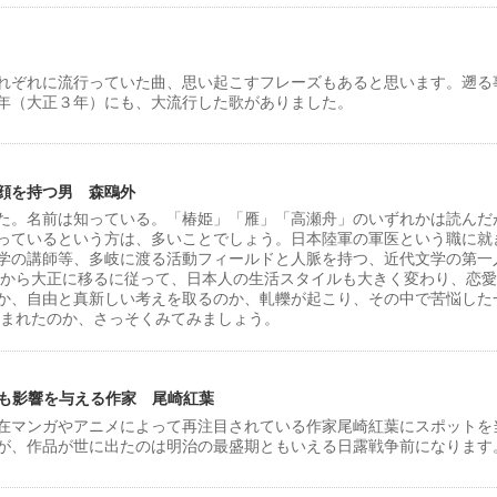
れぞれに流行っていた曲、思い起こすフレーズもあると思います。遡る
14年（大正３年）にも、大流行した歌がありました。
顔を持つ男 森鴎外
た。名前は知っている。「椿姫」「雁」「高瀬舟」のいずれかは読んだ
っているという方は、多いことでしょう。日本陸軍の軍医という職に就
学の講師等、多岐に渡る活動フィールドと人脈を持つ、近代文学の第一
治から大正に移るに従って、日本人の生活スタイルも大きく変わり、恋
か、自由と真新しい考えを取るのか、軋轢が起こり、その中で苦悩した
生まれたのか、さっそくみてみましょう。
にも影響を与える作家 尾崎紅葉
在マンガやアニメによって再注目されている作家尾崎紅葉にスポットを
が、作品が世に出たのは明治の最盛期ともいえる日露戦争前になります