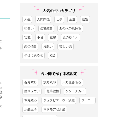
人気の占いカテゴリ
人生
人間関係
仕事
金運
結婚
出会い
恋愛総合
あの人の気持ち
官能
不倫
復縁
恋のゆくえ
た。
に
恋の悩み
片想い
苦しい恋
事
。
そばにある恋
総合
占い師で探す本格鑑定
蒼月紫野
浅野八郎
天野原みちる
エ
回
鏡リュウジ
熊﨑健恒
ケントナカイ
様
き
章月綾乃
ジュヌビエーヴ・沙羅
ジーニー
と
水晶玉子
マドモアゼル愛