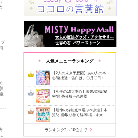
ッ
と
家ブ
岡
人気メニューランキング
【2人の未来予想図】あの人の本
心/急接近・告白は、〇月〇日！
ぐ
挙
【相手の10大本心】表裏/欲/嘘/秘
臣
密/願望/分岐⇒恋終焉
【運命の分岐点⇒選ぶべき道】本
質/才能/取り巻く縁/幸福～未来
chevron_right
有
ランキング1～10位まで
に