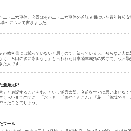
た二・二六事件。今回はその二・二六事件の首謀者側にいた青年将校安
・二六事件について書きました。
史の教科書には載っていないと思うので、知っている人、知らない人に
なく、永田の後に永田なし」と言われた日本陸軍屈指の秀才で、欧州勤
きた人です。
た瀧廉太郎
滝」と表記することもあるという瀧廉太郎。名前をすぐに思い出せなく
生くらいまでの間に、「お正月」「雪やこんこん」「花」「荒城の月」
習ったことでしょう。
たフール
た。そういえば、知恵と工夫と経験で、郵便制度、陸と海の輸送、鉄道整