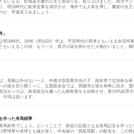
ともいえる、松旭斎天勝の人生と星回りを、取り上げました。西洋マジ
り、明治時代に欧米従業を成功させ、海外でも人気を博し、魔術の女王
のか、早速見てみましょう。
舟」
明治時代。1890（明治20）年は、平安時代の再来ともいえる女流作
ともいえるこの頃、もう一人、異才の花を咲かせた人物がいました。鶴
ば、原敬は外せない一人。外務大臣陸奥宗光の下、政財界で交渉術を研
への道を切り開くべく、立憲政友会では、西園寺公望を神輿に担ぎ、選
政治センスは、政党政治を嫌った山縣有朋をも信頼させ、第19代総理大
、今回は追います。
を作った有馬頼寧
有馬頼寧でしょう。ということで、師走の話題となる有馬記念を作った
ロ野球界や卓球とも縁が深く、中央線の「西荻窪駅」の駅名を、この世