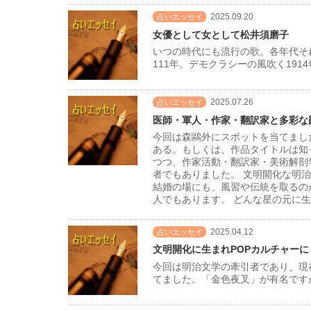
2025.09.20
占いエッセイ
女優として女として松井須磨子
いつの時代にも流行の歌。各年代そ
111年。デモクラシーの風吹く19
2025.07.26
占いエッセイ
医師・軍人・作家・翻訳家と多彩な
今回は森鷗外にスポットを当てまし
ある。もしくは、作品タイトルは知
つつ、作家活動・翻訳家・美術解剖
者でもありました。 文明開化な明
結婚の場にも、風習や伝統を取るの
人でもあります。 どんな星の元に
2025.04.12
占いエッセイ
文明開化に生まれPOPカルチャー
今回は明治文学の牽引者であり、現
てました。「金色夜叉」が有名です