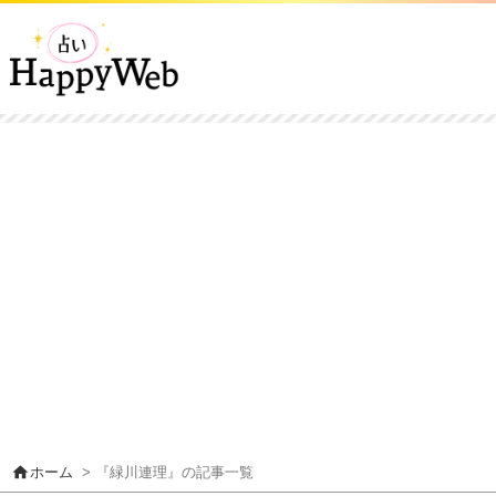
home
ホーム
> 『緑川連理』の記事一覧