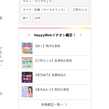
マリィ・プリマヴェラ
マーク・矢崎（マークオフィス）
三田モニカ
事
弥々
LUA
HappyWebイチオシ鑑定！
【弥々】西洋占星術
が
き
人
【三田モニカ】血液型占星術
愛や
一
【章月綾乃】深層命読占
【真木あかり】西洋占星術
当
。
chevron_right
本格鑑定一覧へ