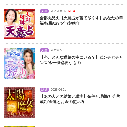
人生
2026.08.06
NEW!
全部丸見え【天意占が当て尽くす】あなたの幸
福/転機/1/3/5年後/晩年
人生
2026.05.01
【今、どんな運気の中にいる？】ピンチとチャ
ンス/今一番必要なもの
結婚
2026.04.01
【あの人との結婚と現実】条件と理想/社会的
成功/金運とお金の使い方