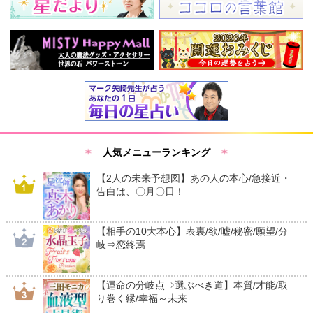
人気メニューランキング
【2人の未来予想図】あの人の本心/急接近・
告白は、〇月〇日！
【相手の10大本心】表裏/欲/嘘/秘密/願望/分
岐⇒恋終焉
【運命の分岐点⇒選ぶべき道】本質/才能/取
り巻く縁/幸福～未来