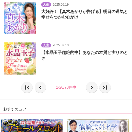
人生
2025.08.19
大好評！【真木あかりが告げる】明日の運気と
幸せをつかむ心がけ
人生
2025.07.19
【水晶玉子超絶的中】あなたの本質と実りのと
き
first_page
chevron_left
chevron_right
last_page
1-20/73件中
おすすめ占い