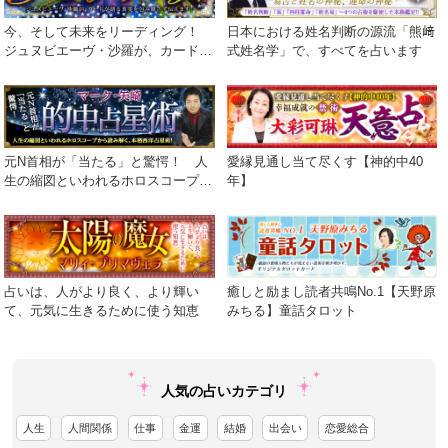
今、そして未来をリーディング！
日本における姓名判断の源流「熊﨑
ジュヌビエーヴ・沙羅が、カードが
式姓名学」で、すべてを占います
語る真実を包み隠さず伝えます！
元N首相が「当たる」と驚愕！ 人
愛縁見通し当て尽くす【神的中40
生の縮図といわれるホロスコープか
年】
ら読み解く、本格西洋占星術！
占いは、人がより良く、より輝い
癒しと励まし読者共鳴No.1【天野原
て、元気に生きるために使う知恵
みちる】童話タロット
人気の占いカテゴリ
人生
人間関係
仕事
金運
結婚
出会い
恋愛総合