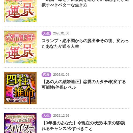
択すべきベターな生き方
人生
2026.01.30
スランプ・絶不調からの脱出◆その後、変わっ
たあなたが送る人生
恋愛
2026.01.09
【あの人の結婚適正】恋愛のカタチ/豹変する
可能性/伴侶レベル
人生
2025.12.26
【3年後のあなた】今現在の状況/本来の姿/訪
れるチャンス/今すべきこと