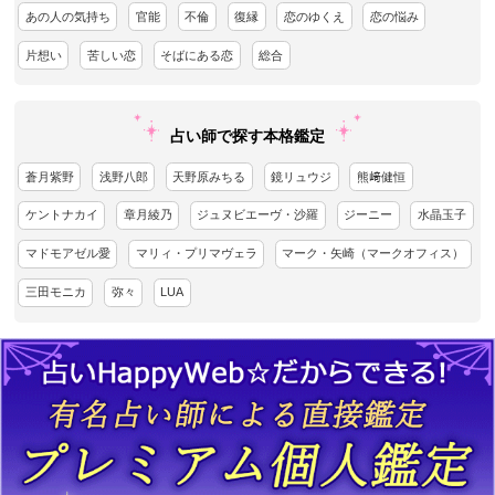
あの人の気持ち
官能
不倫
復縁
恋のゆくえ
恋の悩み
片想い
苦しい恋
そばにある恋
総合
占い師で探す本格鑑定
蒼月紫野
浅野八郎
天野原みちる
鏡リュウジ
熊﨑健恒
ケントナカイ
章月綾乃
ジュヌビエーヴ・沙羅
ジーニー
水晶玉子
マドモアゼル愛
マリィ・プリマヴェラ
マーク・矢崎（マークオフィス）
三田モニカ
弥々
LUA