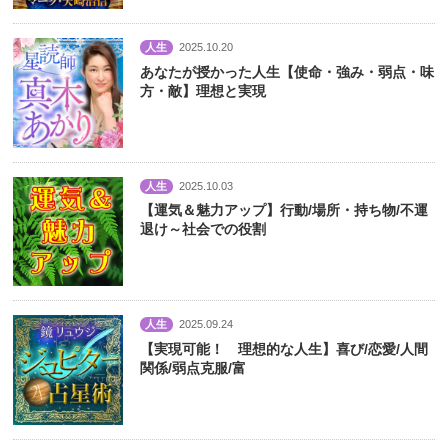
人生
2025.10.20
あなたが授かった人生【使命・強み・弱点・味
方・敵】理想と実現
人生
2025.10.03
【運気＆魅力アップ】行動/場所・持ち物/不運
退け～社会での役割
人生
2025.09.24
【実現可能！ 理想的な人生】喜び/恋愛/人間
関係/弱点克服/富