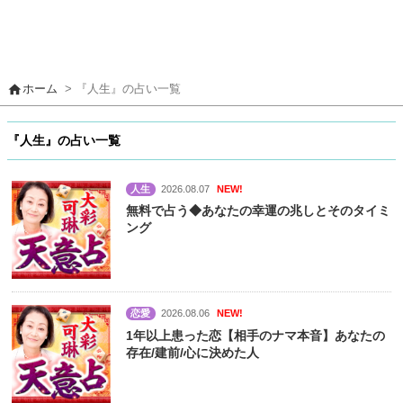
home
ホーム
> 『人生』の占い一覧
『人生』の占い一覧
人生
2026.08.07
NEW!
無料で占う◆あなたの幸運の兆しとそのタイミ
ング
恋愛
2026.08.06
NEW!
1年以上患った恋【相手のナマ本音】あなたの
存在/建前/心に決めた人