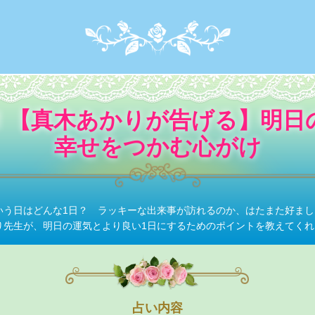
！【真木あかりが告げる】明日
幸せをつかむ心がけ
いう日はどんな1日？ ラッキーな出来事が訪れるのか、はたまた好ま
り先生が、明日の運気とより良い1日にするためのポイントを教えてくれ
占い内容