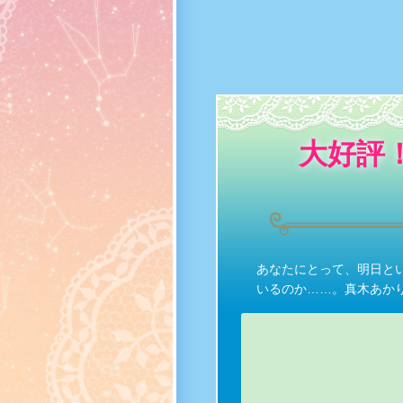
大好評
あなたにとって、明日と
いるのか……。真木あか