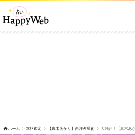
home
ホーム
>
本格鑑定
>
【真木あかり】西洋占星術
> 大好評！【真木あ