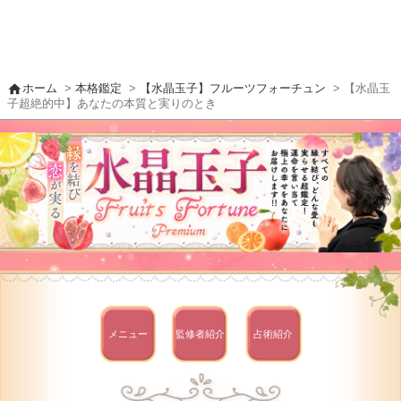
home
ホーム
>
本格鑑定
>
【水晶玉子】フルーツフォーチュン
> 【水晶玉
子超絶的中】あなたの本質と実りのとき
メニュー
監修者
紹介
占術紹介