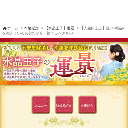
home
ホーム
>
本格鑑定
>
【水晶玉子】運景
> 【人生向上占】迷いや悩み
を抱えているあなたが今、捨てるべきもの
メニュー
監修者
紹介
占術紹介