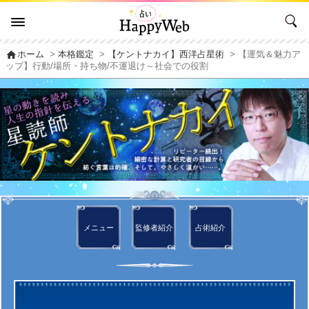
home
ホーム
>
本格鑑定
>
【ケントナカイ】西洋占星術
> 【運気＆魅力ア
ップ】行動/場所・持ち物/不運退け～社会での役割
メニュー
監修者
紹介
占術紹介