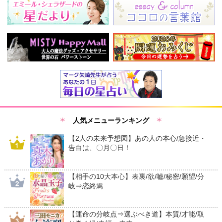
人気メニューランキング
【2人の未来予想図】あの人の本心/急接近・
告白は、〇月〇日！
【相手の10大本心】表裏/欲/嘘/秘密/願望/分
岐⇒恋終焉
【運命の分岐点⇒選ぶべき道】本質/才能/取