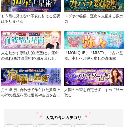
もう目に見えない不安に怯える必要
ユダヤの秘儀 運命を支配する数の
はありません！
力
人を動かす原動力(血液型)と、運命
「MONIQUE」「MISTY」で占い監
の流れ(西洋占星術)を組み合わせ、
修。幸せへと導く癒しの占術家
さらに細密でリアルな診断を実現！
月の運行に合わせて作られた黄道上
人間の欲望を否定せず、すべて絡め
の28の宿座を元に運気や吉凶を占う
取る
術
人気の占いカテゴリ