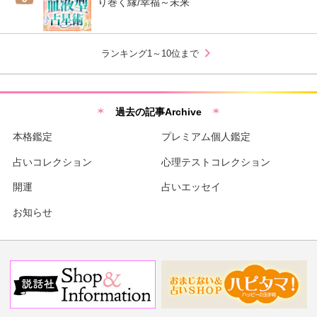
り巻く縁/幸福～未来
chevron_right
ランキング1～10位まで
過去の記事Archive
本格鑑定
プレミアム個人鑑定
占いコレクション
心理テストコレクション
開運
占いエッセイ
お知らせ