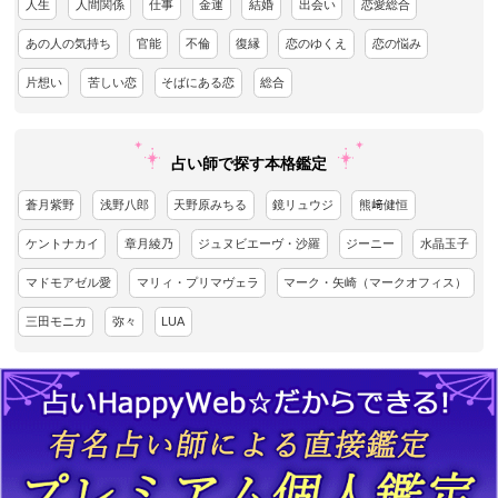
人生
人間関係
仕事
金運
結婚
出会い
恋愛総合
あの人の気持ち
官能
不倫
復縁
恋のゆくえ
恋の悩み
片想い
苦しい恋
そばにある恋
総合
占い師で探す本格鑑定
蒼月紫野
浅野八郎
天野原みちる
鏡リュウジ
熊﨑健恒
ケントナカイ
章月綾乃
ジュヌビエーヴ・沙羅
ジーニー
水晶玉子
マドモアゼル愛
マリィ・プリマヴェラ
マーク・矢崎（マークオフィス）
三田モニカ
弥々
LUA