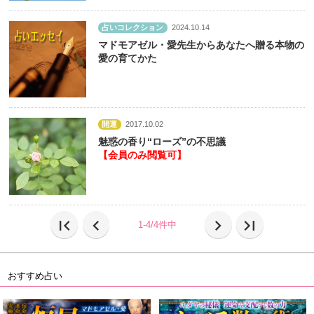
占いコレクション
2024.10.14
マドモアゼル・愛先生からあなたへ贈る本物の
愛の育てかた
開運
2017.10.02
魅惑の香り“ローズ”の不思議
【会員のみ閲覧可】
first_page
chevron_left
chevron_right
last_page
1-4/4件中
おすすめ占い