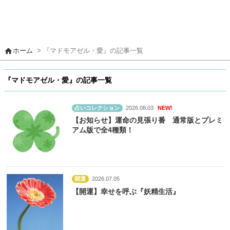
home
ホーム
> 『マドモアゼル・愛』の記事一覧
『マドモアゼル・愛』の記事一覧
占いコレクション
2026.08.03
NEW!
【お知らせ】運命の見張り番 通常版とプレミ
アム版で全4種類！
開運
2026.07.05
【開運】幸せを呼ぶ『妖精生活』