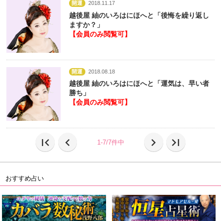
開運
2018.11.17
越後屋 紬のいろはにほへと「後悔を繰り返し
ますか？」
【会員のみ閲覧可】
開運
2018.08.18
越後屋 紬のいろはにほへと「運気は、早い者
勝ち」
【会員のみ閲覧可】
first_page
chevron_left
chevron_right
last_page
1-7/7件中
おすすめ占い