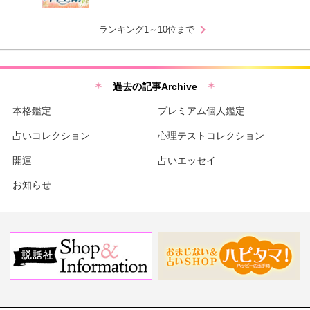
chevron_right
ランキング1～10位まで
過去の記事Archive
本格鑑定
プレミアム個人鑑定
占いコレクション
心理テストコレクション
開運
占いエッセイ
お知らせ