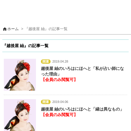
home
ホーム
> 『越後屋 紬』の記事一覧
『越後屋 紬』の記事一覧
開運
2019.04.28
越後屋 紬のいろはにほへと「私が占い師にな
った理由」
【会員のみ閲覧可】
開運
2019.04.06
越後屋 紬のいろはにほへと「縁は異なもの」
【会員のみ閲覧可】