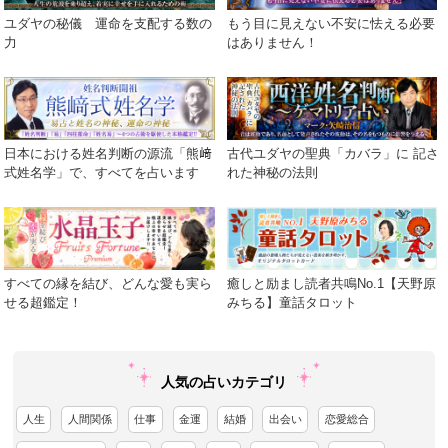
ユダヤの秘儀 運命を支配する数の
もう目に見えない不安に怯える必要
力
はありません！
日本における姓名判断の源流「熊﨑
古代ユダヤの聖典「カバラ」に 記さ
式姓名学」で、すべてを占います
れた神秘の法則
すべての縁を結び、どんな愛も実ら
癒しと励まし読者共鳴No.1【天野原
せる超鑑定！
みちる】童話タロット
人気の占いカテゴリ
人生
人間関係
仕事
金運
結婚
出会い
恋愛総合