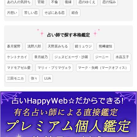
あの人の気持ち
官能
不倫
復縁
恋のゆくえ
恋の悩み
片想い
苦しい恋
そばにある恋
総合
占い師で探す本格鑑定
蒼月紫野
浅野八郎
天野原みちる
鏡リュウジ
熊﨑健恒
ケントナカイ
章月綾乃
ジュヌビエーヴ・沙羅
ジーニー
水晶玉子
マドモアゼル愛
マリィ・プリマヴェラ
マーク・矢崎（マークオフィス）
三田モニカ
弥々
LUA