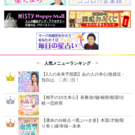
人気メニューランキング
【2人の未来予想図】あの人の本心/急接近・
告白は、〇月〇日！
【相手の10大本心】表裏/欲/嘘/秘密/願望/分
岐⇒恋終焉
【運命の分岐点⇒選ぶべき道】本質/才能/取
り巻く縁/幸福～未来