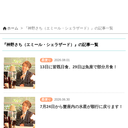
home
ホーム
> 『神野さち（エミール・シェラザード）』の記事一覧
『神野さち（エミール・シェラザード）』の記事一覧
星便り
2026.08.01
13日に皆既日食、29日は魚座で部分月食！
星便り
2026.06.30
7月24日から蟹座内の水星が順行に戻ります！