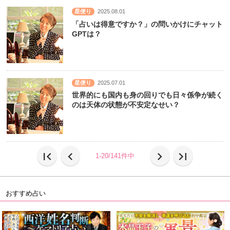
星便り
2025.08.01
「占いは得意ですか？」の問いかけにチャット
GPTは？
星便り
2025.07.01
世界的にも国内も身の回りでも日々係争が続く
のは天体の状態が不安定なせい？
first_page
chevron_left
chevron_right
last_page
1-20/141件中
おすすめ占い