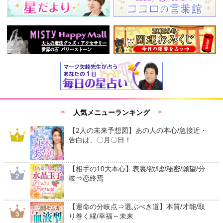
人気メニューランキング
【2人の未来予想図】あの人の本心/急接近・
告白は、〇月〇日！
【相手の10大本心】表裏/欲/嘘/秘密/願望/分
岐⇒恋終焉
【運命の分岐点⇒選ぶべき道】本質/才能/取
り巻く縁/幸福～未来