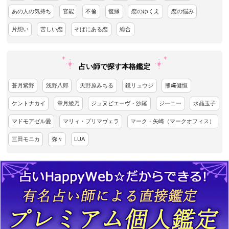
あの人の気持ち
官能
不倫
復縁
恋のゆくえ
恋の悩み
片想い
苦しい恋
そばにある恋
総合
占い師で探す本格鑑定
蒼月紫野
浅野八郎
天野原みちる
鏡リュウジ
熊﨑健恒
ケントナカイ
章月綾乃
ジュヌビエーヴ・沙羅
ジーニー
水晶玉子
マドモアゼル愛
マリィ・プリマヴェラ
マーク・矢崎（マークオフィス）
三田モニカ
弥々
LUA