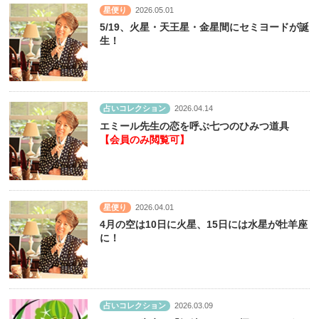
星便り
2026.05.01
5/19、火星・天王星・金星間にセミヨードが誕
生！
占いコレクション
2026.04.14
エミール先生の恋を呼ぶ七つのひみつ道具
【会員のみ閲覧可】
星便り
2026.04.01
4月の空は10日に火星、15日には水星が牡羊座
に！
占いコレクション
2026.03.09