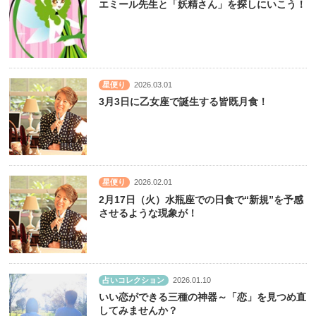
エミール先生と「妖精さん」を探しにいこう！
星便り
2026.03.01
3月3日に乙女座で誕生する皆既月食！
星便り
2026.02.01
2月17日（火）水瓶座での日食で“新規”を予感
させるような現象が！
占いコレクション
2026.01.10
いい恋ができる三種の神器～「恋」を見つめ直
してみませんか？