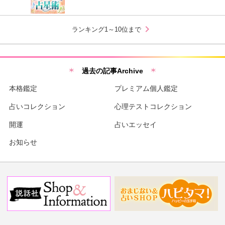
chevron_right
ランキング1～10位まで
過去の記事Archive
本格鑑定
プレミアム個人鑑定
占いコレクション
心理テストコレクション
開運
占いエッセイ
お知らせ