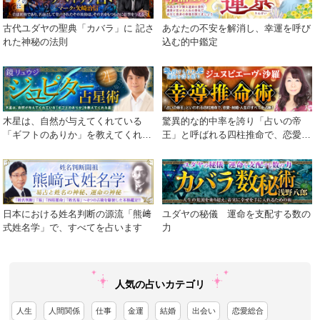
古代ユダヤの聖典「カバラ」に 記さ
あなたの不安を解消し、幸運を呼び
れた神秘の法則
込む的中鑑定
木星は、自然が与えてくれている
驚異的な的中率を誇り「占いの帝
「ギフトのありか」を教えてくれる
王」と呼ばれる四柱推命で、恋愛・
星
結婚・人生のすべてを占断！
日本における姓名判断の源流「熊﨑
ユダヤの秘儀 運命を支配する数の
式姓名学」で、すべてを占います
力
人気の占いカテゴリ
人生
人間関係
仕事
金運
結婚
出会い
恋愛総合