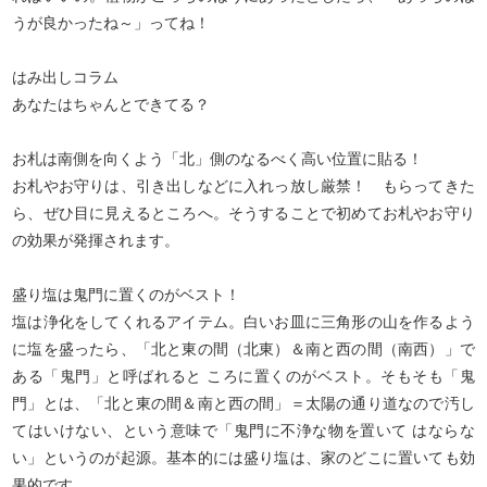
うが良かったね～」ってね！
はみ出しコラム
あなたはちゃんとできてる？
お札は南側を向くよう「北」側のなるべく高い位置に貼る！
お札やお守りは、引き出しなどに入れっ放し厳禁！ もらってきた
ら、ぜひ目に見えるところへ。そうすることで初めてお札やお守り
の効果が発揮されます。
盛り塩は鬼門に置くのがベスト！
塩は浄化をしてくれるアイテム。白いお皿に三角形の山を作るよう
に塩を盛ったら、「北と東の間（北東）＆南と西の間（南西）」で
ある「鬼門」と呼ばれると ころに置くのがベスト。そもそも「鬼
門」とは、「北と東の間＆南と西の間」＝太陽の通り道なので汚し
てはいけない、という意味で「鬼門に不浄な物を置いて はならな
い」というのが起源。基本的には盛り塩は、家のどこに置いても効
果的です。