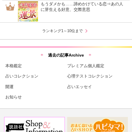
もうダメかも……諦めかけている恋⇒あの人
に芽生える好意、交際意思
chevron_right
ランキング1～10位まで
過去の記事Archive
本格鑑定
プレミアム個人鑑定
占いコレクション
心理テストコレクション
開運
占いエッセイ
お知らせ