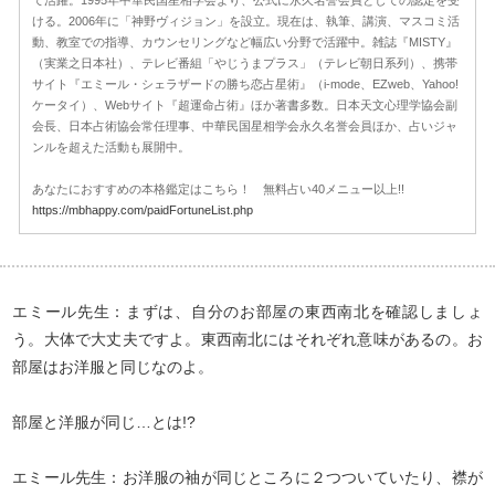
て活躍。1995年中華民国星相学会より、公式に永久名誉会員としての認定を受
ける。2006年に「神野ヴィジョン」を設立。現在は、執筆、講演、マスコミ活
動、教室での指導、カウンセリングなど幅広い分野で活躍中。雑誌『MISTY』
（実業之日本社）、テレビ番組「やじうまプラス」（テレビ朝日系列）、携帯
サイト『エミール・シェラザードの勝ち恋占星術』（i-mode、EZweb、Yahoo!
ケータイ）、Webサイト『超運命占術』ほか著書多数。日本天文心理学協会副
会長、日本占術協会常任理事、中華民国星相学会永久名誉会員ほか、占いジャ
ンルを超えた活動も展開中。
あなたにおすすめの本格鑑定はこちら！ 無料占い40メニュー以上!!
https://mbhappy.com/paidFortuneList.php
エミール先生：まずは、自分のお部屋の東西南北を確認しましょ
う。大体で大丈夫ですよ。東西南北にはそれぞれ意味があるの。お
部屋はお洋服と同じなのよ。
部屋と洋服が同じ…とは!?
エミール先生：お洋服の袖が同じところに２つついていたり、襟が