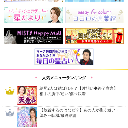
人気メニューランキング
結局2人は結ばれる？【片想い◆終了宣言】
相手の胸中/迷い/傷⇒決着
【放置するのはなぜ？】あの人が抱く迷い・
望み～転機/最終結論