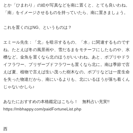
とか「ひまわり」の絵や写真などを南に置くと、とても良いわね。
「南」をイメージさせるものを持っていたら、南に置きましょう。
これを置くのはNG、というものは？
エミール先生：「北」を暗示するもの、「水」に関連するものです
ね。たとえば冬の風景画や、雪だるまをモチーフにしたものや、水
槽など。金魚を置くなら北のほうがいいわね。あと、ポプリやドラ
イフラワー、プリザーブドフラワーも置くなら北に。南は季節で言
えば夏、植物で言えば生い茂った樹木なの。ポプリなどは一度生命
を失った物達だから、南にいるよりも、北にいるほうが落ち着くん
じゃないかしら♪
あなたにおすすめの本格鑑定はこちら！ 無料占い充実!!
https://mbhappy.com/paidFortuneList.php
西