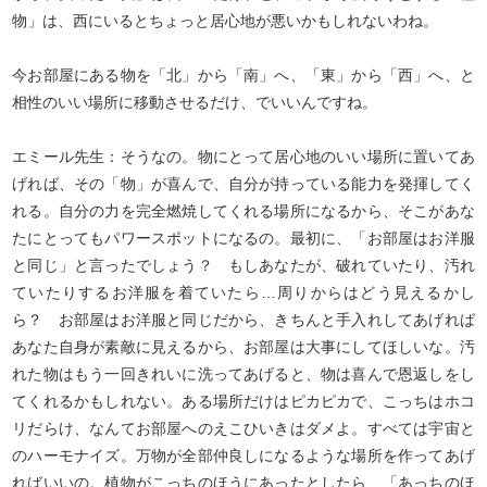
物」は、西にいるとちょっと居心地が悪いかもしれないわね。
今お部屋にある物を「北」から「南」へ、「東」から「西」へ、と
相性のいい場所に移動させるだけ、でいいんですね。
エミール先生：そうなの。物にとって居心地のいい場所に置いてあ
げれば、その「物」が喜んで、自分が持っている能力を発揮してく
れる。自分の力を完全燃焼してくれる場所になるから、そこがあな
たにとってもパワースポットになるの。最初に、「お部屋はお洋服
と同じ」と言ったでしょう？ もしあなたが、破れていたり、汚れ
ていたりするお洋服を着ていたら…周りからはどう見えるかし
ら？ お部屋はお洋服と同じだから、きちんと手入れしてあげれば
あなた自身が素敵に見えるから、お部屋は大事にしてほしいな。汚
れた物はもう一回きれいに洗ってあげると、物は喜んで恩返しをし
てくれるかもしれない。ある場所だけはピカピカで、こっちはホコ
リだらけ、なんてお部屋へのえこひいきはダメよ。すべては宇宙と
のハーモナイズ。万物が全部仲良しになるような場所を作ってあげ
ればいいの。植物がこっちのほうにあったとしたら、「あっちのほ