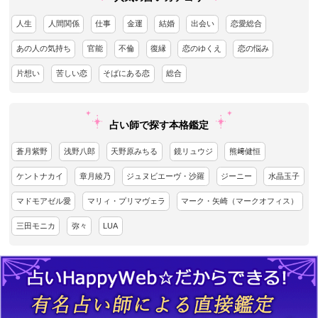
人生
人間関係
仕事
金運
結婚
出会い
恋愛総合
あの人の気持ち
官能
不倫
復縁
恋のゆくえ
恋の悩み
片想い
苦しい恋
そばにある恋
総合
占い師で探す本格鑑定
蒼月紫野
浅野八郎
天野原みちる
鏡リュウジ
熊﨑健恒
ケントナカイ
章月綾乃
ジュヌビエーヴ・沙羅
ジーニー
水晶玉子
マドモアゼル愛
マリィ・プリマヴェラ
マーク・矢崎（マークオフィス）
三田モニカ
弥々
LUA