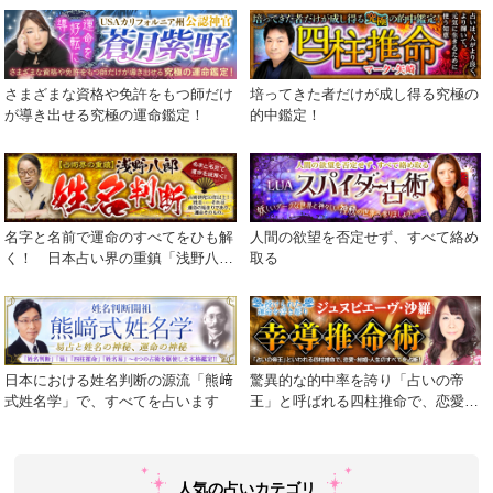
さまざまな資格や免許をもつ師だけ
培ってきた者だけが成し得る究極の
が導き出せる究極の運命鑑定！
的中鑑定！
名字と名前で運命のすべてをひも解
人間の欲望を否定せず、すべて絡め
く！ 日本占い界の重鎮「浅野八
取る
郎」が贈る渾身の運命学。
日本における姓名判断の源流「熊﨑
驚異的な的中率を誇り「占いの帝
式姓名学」で、すべてを占います
王」と呼ばれる四柱推命で、恋愛・
結婚・人生のすべてを占断！
人気の占いカテゴリ