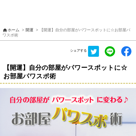
home
ホーム
>
開運
> 【開運】自分の部屋がパワースポットに☆お部屋パ
ワスポ術
シェアする
【開運】自分の部屋がパワースポットに☆
お部屋パワスポ術