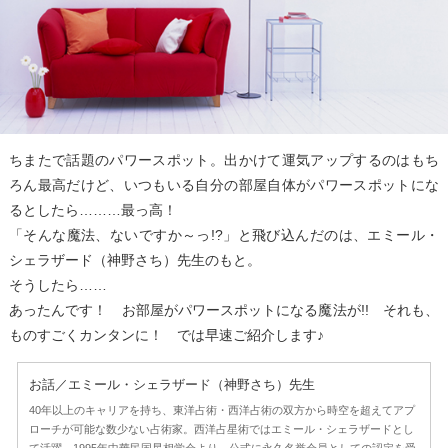
ちまたで話題のパワースポット。出かけて運気アップするのはもち
ろん最高だけど、いつもいる自分の部屋自体がパワースポットにな
るとしたら………最っ高！
「そんな魔法、ないですか～っ!?」と飛び込んだのは、エミール・
シェラザード（神野さち）先生のもと。
そうしたら……
あったんです！ お部屋がパワースポットになる魔法が!! それも、
ものすごくカンタンに！ では早速ご紹介します♪
お話／エミール・シェラザード（神野さち）先生
40年以上のキャリアを持ち、東洋占術・西洋占術の双方から時空を超えてアプ
ローチが可能な数少ない占術家。西洋占星術ではエミール・シェラザードとし