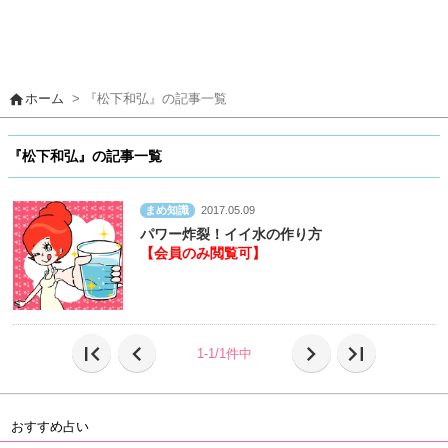
home
ホーム
> 『松下和弘』の記事一覧
『松下和弘』の記事一覧
まめ知識
2017.05.09
パワー炸裂！イイ水の作り方
【会員のみ閲覧可】
first_page
chevron_left
chevron_right
last_page
1-1/1件中
おすすめ占い