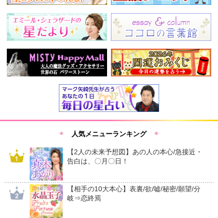
人気メニューランキング
【2人の未来予想図】あの人の本心/急接近・
告白は、〇月〇日！
【相手の10大本心】表裏/欲/嘘/秘密/願望/分
岐⇒恋終焉