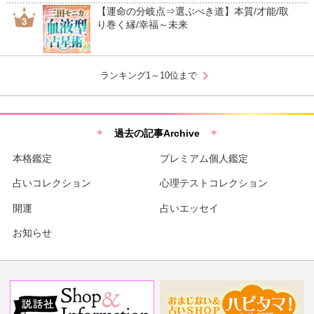
【運命の分岐点⇒選ぶべき道】本質/才能/取
り巻く縁/幸福～未来
chevron_right
ランキング1～10位まで
過去の記事Archive
本格鑑定
プレミアム個人鑑定
占いコレクション
心理テストコレクション
開運
占いエッセイ
お知らせ