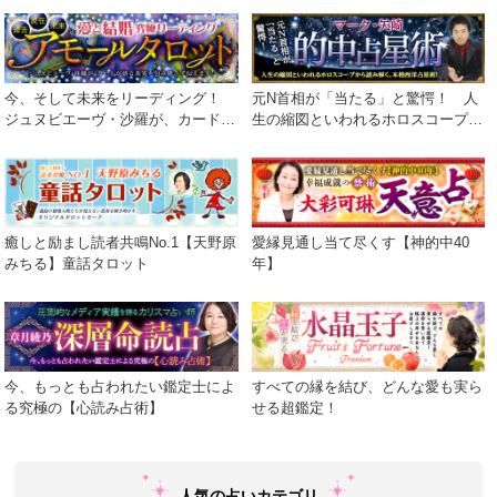
今、そして未来をリーディング！
元N首相が「当たる」と驚愕！ 人
ジュヌビエーヴ・沙羅が、カードが
生の縮図といわれるホロスコープか
語る真実を包み隠さず伝えます！
ら読み解く、本格西洋占星術！
癒しと励まし読者共鳴No.1【天野原
愛縁見通し当て尽くす【神的中40
みちる】童話タロット
年】
今、もっとも占われたい鑑定士によ
すべての縁を結び、どんな愛も実ら
る究極の【心読み占術】
せる超鑑定！
人気の占いカテゴリ