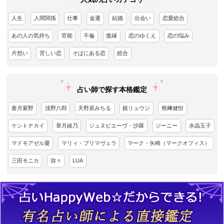
人生
人間関係
仕事
金運
結婚
出会い
恋愛総合
あの人の気持ち
官能
不倫
復縁
恋のゆくえ
恋の悩み
片想い
苦しい恋
そばにある恋
総合
占い師で探す本格鑑定
蒼月紫野
浅野八郎
天野原みちる
鏡リュウジ
熊﨑健恒
ケントナカイ
章月綾乃
ジュヌビエーヴ・沙羅
ジーニー
水晶玉子
マドモアゼル愛
マリィ・プリマヴェラ
マーク・矢崎（マークオフィス）
三田モニカ
弥々
LUA