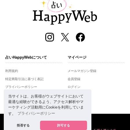
占いHappyWebについて
マイページ
利用規約
メールマガジン登録
特定商取引法に基づく表記
会員登録
プライバシーポリシー
ログイン
運営会社
当サイトは、お客様がウェブサイトにおいて
最適な経験ができるよう、アクセス解析やマ
お問合せ
ーケティング活動用にCookieを利用していま
す。
プライバシーポリシー
Copyright © Setsuwasha Co.,Ltd.
powered by
RRJ Inc.
拒否する
許可する