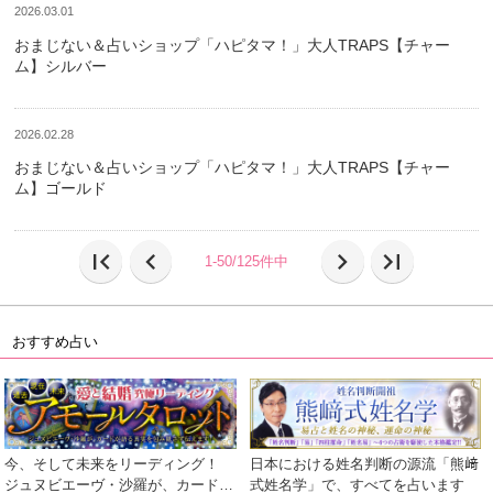
2026.03.01
おまじない＆占いショップ「ハピタマ！」大人TRAPS【チャー
ム】シルバー
2026.02.28
おまじない＆占いショップ「ハピタマ！」大人TRAPS【チャー
ム】ゴールド
first_page
chevron_left
chevron_right
last_page
1-50/125件中
おすすめ占い
今、そして未来をリーディング！
日本における姓名判断の源流「熊﨑
ジュヌビエーヴ・沙羅が、カードが
式姓名学」で、すべてを占います