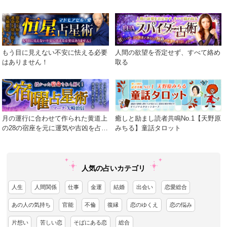
語る真実を包み隠さず伝えます！
もう目に見えない不安に怯える必要
人間の欲望を否定せず、すべて絡め
はありません！
取る
月の運行に合わせて作られた黄道上
癒しと励まし読者共鳴No.1【天野原
の28の宿座を元に運気や吉凶を占う
みちる】童話タロット
術
人気の占いカテゴリ
人生
人間関係
仕事
金運
結婚
出会い
恋愛総合
あの人の気持ち
官能
不倫
復縁
恋のゆくえ
恋の悩み
片想い
苦しい恋
そばにある恋
総合