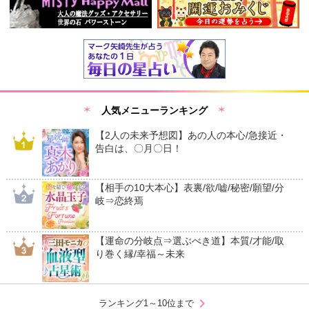
人気メニューランキング
【2人の未来予想図】あの人の本心/急接近・
告白は、〇月〇日！
【相手の10大本心】表裏/欲/嘘/秘密/願望/分
岐⇒恋終焉
【運命の分岐点⇒選ぶべき道】本質/才能/取
り巻く縁/幸福～未来
chevron_right
ランキング1～10位まで