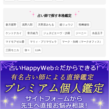
占い師で探す本格鑑定
蒼月紫野
浅野八郎
天野原みちる
鏡リュウジ
熊﨑健恒
ケントナカイ
章月綾乃
ジュヌビエーヴ・沙羅
ジーニー
水晶玉子
マドモアゼル愛
マリィ・プリマヴェラ
マーク・矢崎（マークオフィス）
三田モニカ
弥々
LUA