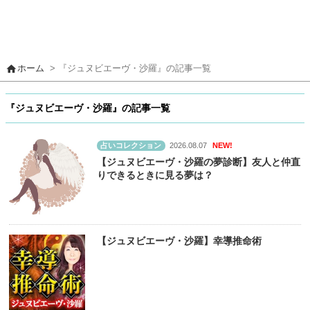
home
ホーム
> 『ジュヌビエーヴ・沙羅』の記事一覧
『ジュヌビエーヴ・沙羅』の記事一覧
占いコレクション
2026.08.07
NEW!
【ジュヌビエーヴ・沙羅の夢診断】友人と仲直
りできるときに見る夢は？
【ジュヌビエーヴ・沙羅】幸導推命術