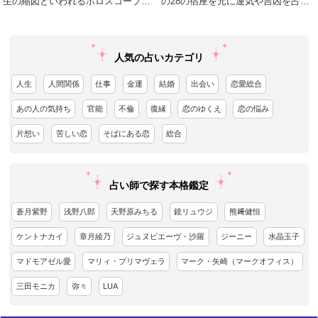
生の縮図といわれるホロスコープか
の28の宿座を元に運気や吉凶を占う
ら読み解く、本格西洋占星術！
術
人気の占いカテゴリ
人生
人間関係
仕事
金運
結婚
出会い
恋愛総合
あの人の気持ち
官能
不倫
復縁
恋のゆくえ
恋の悩み
片想い
苦しい恋
そばにある恋
総合
占い師で探す本格鑑定
蒼月紫野
浅野八郎
天野原みちる
鏡リュウジ
熊﨑健恒
ケントナカイ
章月綾乃
ジュヌビエーヴ・沙羅
ジーニー
水晶玉子
マドモアゼル愛
マリィ・プリマヴェラ
マーク・矢崎（マークオフィス）
三田モニカ
弥々
LUA