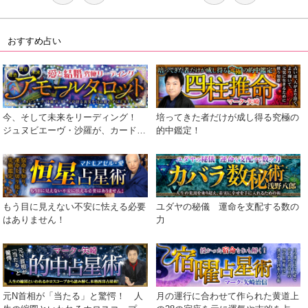
おすすめ占い
今、そして未来をリーディング！
培ってきた者だけが成し得る究極の
ジュヌビエーヴ・沙羅が、カードが
的中鑑定！
語る真実を包み隠さず伝えます！
もう目に見えない不安に怯える必要
ユダヤの秘儀 運命を支配する数の
はありません！
力
元N首相が「当たる」と驚愕！ 人
月の運行に合わせて作られた黄道上