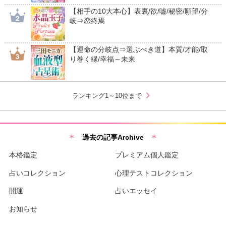
【相手の10大本心】表裏/欲/嘘/秘密/願望/分
岐⇒恋終焉
【運命の分岐点⇒選ぶべき道】本質/才能/取
り巻く縁/幸福～未来
chevron_right
ランキング1～10位まで
過去の記事Archive
本格鑑定
プレミアム個人鑑定
占いコレクション
心理テストコレクション
開運
占いエッセイ
お知らせ