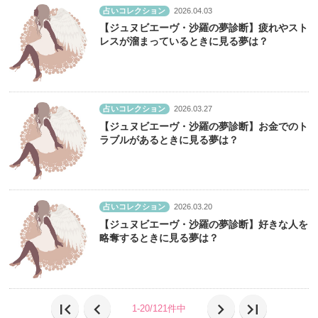
占いコレクション
2026.04.03
【ジュヌビエーヴ・沙羅の夢診断】疲れやスト
レスが溜まっているときに見る夢は？
占いコレクション
2026.03.27
【ジュヌビエーヴ・沙羅の夢診断】お金でのト
ラブルがあるときに見る夢は？
占いコレクション
2026.03.20
【ジュヌビエーヴ・沙羅の夢診断】好きな人を
略奪するときに見る夢は？
first_page
chevron_left
chevron_right
last_page
1-20/121件中