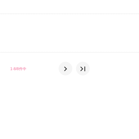
chevron_right
last_page
1-8/8件中