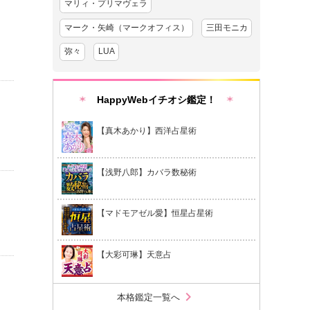
マリィ・プリマヴェラ
マーク・矢崎（マークオフィス）
三田モニカ
弥々
LUA
HappyWebイチオシ鑑定！
【真木あかり】西洋占星術
【浅野八郎】カバラ数秘術
【マドモアゼル愛】恒星占星術
【大彩可琳】天意占
chevron_right
本格鑑定一覧へ