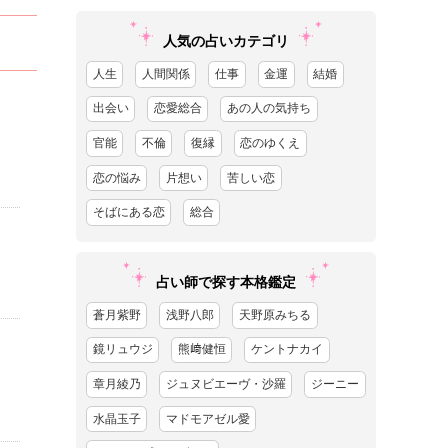
人気の占いカテゴリ
人生
人間関係
仕事
金運
結婚
出会い
恋愛総合
あの人の気持ち
官能
不倫
復縁
恋のゆくえ
恋の悩み
片想い
苦しい恋
そばにある恋
総合
占い師で探す本格鑑定
蒼月紫野
浅野八郎
天野原みちる
鏡リュウジ
熊﨑健恒
ケントナカイ
章月綾乃
ジュヌビエーヴ・沙羅
ジーニー
水晶玉子
マドモアゼル愛