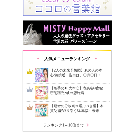
人気メニューランキング
【2人の未来予想図】あの人の本
心/急接近・告白は、〇月〇日！
【相手の10大本心】表裏/欲/嘘/秘
密/願望/分岐⇒恋終焉
【運命の分岐点⇒選ぶべき道】本
質/才能/取り巻く縁/幸福～未来
chevron_right
ランキング1～10位まで