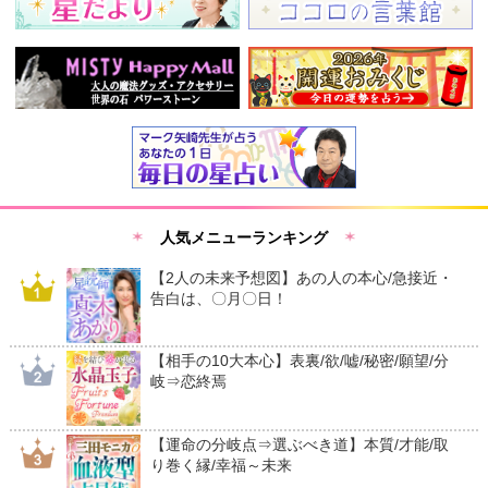
人気メニューランキング
【2人の未来予想図】あの人の本心/急接近・
告白は、〇月〇日！
【相手の10大本心】表裏/欲/嘘/秘密/願望/分
岐⇒恋終焉
【運命の分岐点⇒選ぶべき道】本質/才能/取
り巻く縁/幸福～未来