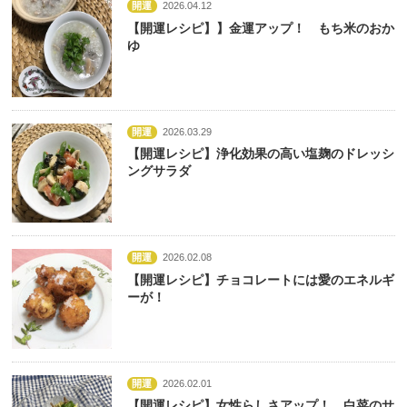
開運
2026.04.12
【開運レシピ】】金運アップ！ もち米のおか
ゆ
開運
2026.03.29
【開運レシピ】浄化効果の高い塩麹のドレッシ
ングサラダ
開運
2026.02.08
【開運レシピ】チョコレートには愛のエネルギ
ーが！
開運
2026.02.01
【開運レシピ】女性らしさアップ！ 白菜のサ