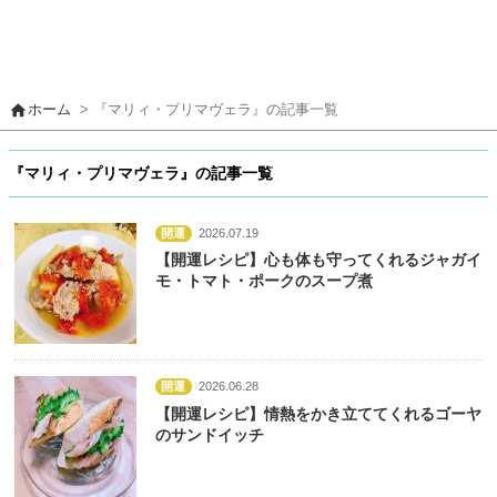
home
ホーム
> 『マリィ・プリマヴェラ』の記事一覧
『マリィ・プリマヴェラ』の記事一覧
開運
2026.07.19
【開運レシピ】心も体も守ってくれるジャガイ
モ・トマト・ポークのスープ煮
開運
2026.06.28
【開運レシピ】情熱をかき立ててくれるゴーヤ
のサンドイッチ