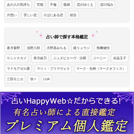
あの人の気持ち
官能
不倫
復縁
恋のゆくえ
恋の悩み
片想い
苦しい恋
そばにある恋
総合
占い師で探す本格鑑定
蒼月紫野
浅野八郎
天野原みちる
鏡リュウジ
熊﨑健恒
ケントナカイ
章月綾乃
ジュヌビエーヴ・沙羅
ジーニー
水晶玉子
マドモアゼル愛
マリィ・プリマヴェラ
マーク・矢崎（マークオフィス）
三田モニカ
弥々
LUA