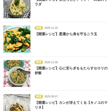
ラダ
開運
2025.11.16
【開運レシピ】悪運から身を守るニラ玉
開運
2025.11.09
【開運レシピ】心に安らぎをもたらすセロリの
炒飯
開運
2025.09.07
【開運レシピ】カンが冴えてくる【キノコのマ
リネ】