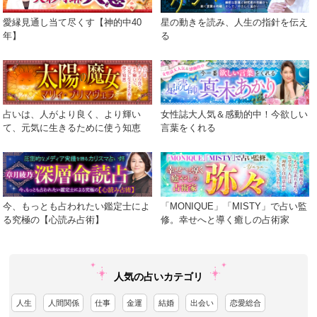
愛縁見通し当て尽くす【神的中40
星の動きを読み、人生の指針を伝え
年】
る
占いは、人がより良く、より輝い
女性誌大人気＆感動的中！今欲しい
て、元気に生きるために使う知恵
言葉をくれる
今、もっとも占われたい鑑定士によ
「MONIQUE」「MISTY」で占い監
る究極の【心読み占術】
修。幸せへと導く癒しの占術家
人気の占いカテゴリ
人生
人間関係
仕事
金運
結婚
出会い
恋愛総合