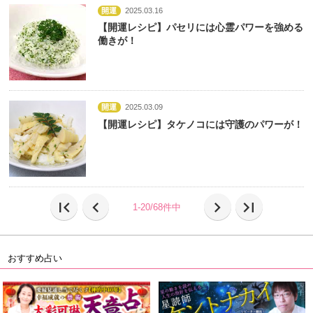
開運
2025.03.16
【開運レシピ】パセリには心霊パワーを強める
働きが！
開運
2025.03.09
【開運レシピ】タケノコには守護のパワーが！
first_page
chevron_left
chevron_right
last_page
1-20/68件中
おすすめ占い