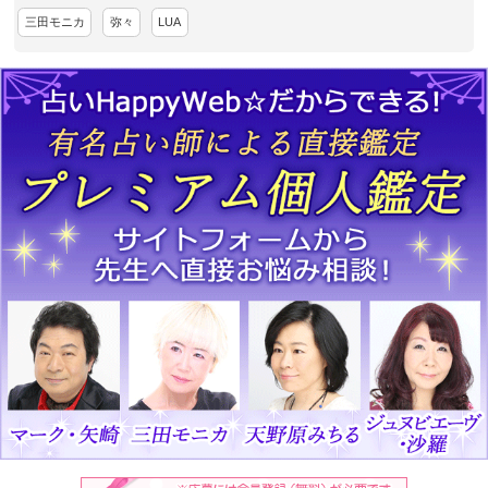
三田モニカ
弥々
LUA