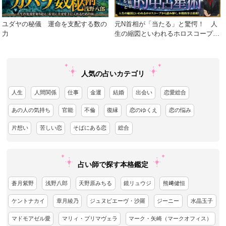
ユダヤの秘儀 運命を支配する数の
元N首相が「当たる」と驚愕！ 人
力
生の縮図といわれるホロスコープか
ら読み解く、本格西洋占星術！
人気の占いカテゴリ
人生
人間関係
仕事
金運
結婚
出会い
恋愛総合
あの人の気持ち
官能
不倫
復縁
恋のゆくえ
恋の悩み
片想い
苦しい恋
そばにある恋
総合
占い師で探す本格鑑定
蒼月紫野
浅野八郎
天野原みちる
鏡リュウジ
熊﨑健恒
ケントナカイ
章月綾乃
ジュヌビエーヴ・沙羅
ジーニー
水晶玉子
マドモアゼル愛
マリィ・プリマヴェラ
マーク・矢崎（マークオフィス）