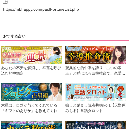
上!!
https://mbhappy.com/paidFortuneList.php
おすすめ占い
あなたの不安を解消し、幸運を呼び
驚異的な的中率を誇り「占いの帝
込む的中鑑定
王」と呼ばれる四柱推命で、恋愛・
結婚・人生のすべてを占断！
木星は、自然が与えてくれている
癒しと励まし読者共鳴No.1【天野原
「ギフトのありか」を教えてくれる
みちる】童話タロット
星