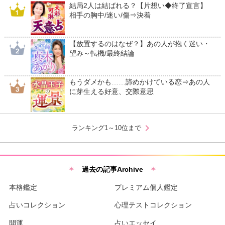
結局2人は結ばれる？【片想い◆終了宣言】
相手の胸中/迷い/傷⇒決着
【放置するのはなぜ？】あの人が抱く迷い・
望み～転機/最終結論
もうダメかも……諦めかけている恋⇒あの人
に芽生える好意、交際意思
chevron_right
ランキング1～10位まで
過去の記事Archive
本格鑑定
プレミアム個人鑑定
占いコレクション
心理テストコレクション
開運
占いエッセイ