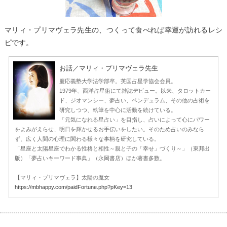
マリィ・プリマヴェラ先生の、つくって食べれば幸運が訪れるレシ
ピです。
お話／マリィ・プリマヴェラ先生
慶応義塾大学法学部卒。英国占星学協会会員。
1979年、西洋占星術にて雑誌デビュー。以来、タロットカー
ド、ジオマンシー、夢占い、ペンデュラム、その他の占術を
研究しつつ、執筆を中心に活動を続けている。
「元気になれる星占い」を目指し、占いによって心にパワー
をよみがえらせ、明日を輝かせるお手伝いをしたい。そのため占いのみなら
ず、広く人間の心理に関わる様々な事柄を研究している。
「星座と太陽星座でわかる性格と相性～親と子の「幸せ」づくり～」（東邦出
版）「夢占いキーワード事典」（永岡書店）ほか著書多数。
【マリィ・プリマヴェラ】太陽の魔女
https://mbhappy.com/paidFortune.php?pKey=13