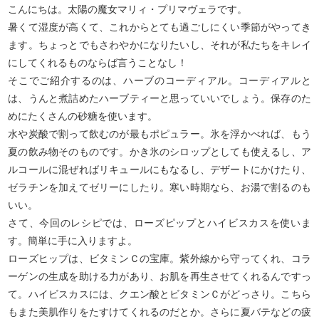
こんにちは。太陽の魔女マリィ・プリマヴェラです。
暑くて湿度が高くて、これからとても過ごしにくい季節がやってき
ます。ちょっとでもさわやかになりたいし、それが私たちをキレイ
にしてくれるものならば言うことなし！
そこでご紹介するのは、ハーブのコーディアル。コーディアルと
は、うんと煮詰めたハーブティーと思っていいでしょう。保存のた
めにたくさんの砂糖を使います。
水や炭酸で割って飲むのが最もポピュラー。氷を浮かべれば、もう
夏の飲み物そのものです。かき氷のシロップとしても使えるし、ア
ルコールに混ぜればリキュールにもなるし、デザートにかけたり、
ゼラチンを加えてゼリーにしたり。寒い時期なら、お湯で割るのも
いい。
さて、今回のレシピでは、ローズピップとハイビスカスを使いま
す。簡単に手に入りますよ。
ローズヒップは、ビタミンＣの宝庫。紫外線から守ってくれ、コラ
ーゲンの生成を助ける力があり、お肌を再生させてくれるんですっ
て。ハイビスカスには、クエン酸とビタミンＣがどっさり。こちら
もまた美肌作りをたすけてくれるのだとか。さらに夏バテなどの疲