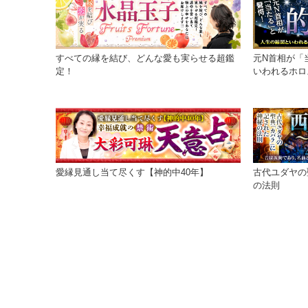
すべての縁を結び、どんな愛も実らせる超鑑
元N首相が「
定！
いわれるホロ
洋占星術！
愛縁見通し当て尽くす【神的中40年】
古代ユダヤの
の法則