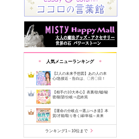
人気メニューランキング
【2人の未来予想図】あの人の本
心/急接近・告白は、〇月〇日！
【相手の10大本心】表裏/欲/嘘/秘
密/願望/分岐⇒恋終焉
【運命の分岐点⇒選ぶべき道】本
質/才能/取り巻く縁/幸福～未来
chevron_right
ランキング1～10位まで