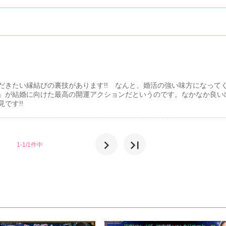
だきたい縁結びの裏技があります!! なんと、婚活の強い味方になって
」が結婚に向けた最高の開運アクションだというのです。なかなか良い
です!!
chevron_right
last_page
1-1/1件中