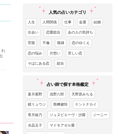
人気の占いカテゴリ
人生
人間関係
仕事
金運
結婚
出会い
恋愛総合
あの人の気持ち
官能
不倫
復縁
恋のゆくえ
くれ
恋の悩み
片想い
苦しい恋
出
そばにある恋
総合
占い師で探す本格鑑定
蒼月紫野
浅野八郎
天野原みちる
鏡リュウジ
熊﨑健恒
ケントナカイ
章月綾乃
ジュヌビエーヴ・沙羅
ジーニー
水晶玉子
マドモアゼル愛