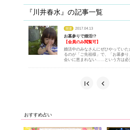
『川井春水』の記事一覧
2017.04.13
開運
お墓参りで婚活!?
【会員のみ閲覧可】
婚活中のみなさんにぜひやっていた
るのが「ご先祖様」で、「お墓参り
会いに恵まれない……という方は必見
first_page
chevron_left
おすすめ占い