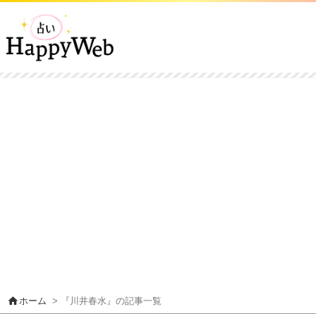
home
ホーム
> 『川井春水』の記事一覧