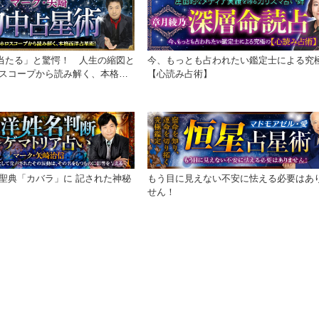
当たる」と驚愕！ 人生の縮図と
今、もっとも占われたい鑑定士による究
スコープから読み解く、本格西
【心読み占術】
聖典「カバラ」に 記された神秘
もう目に見えない不安に怯える必要はあ
せん！