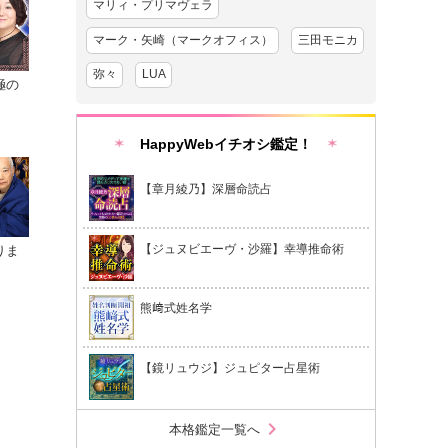
マリィ・プリマヴェラ
マーク・矢崎（マークオフィス）
三田モニカ
弥々
LUA
極の
HappyWebイチオシ鑑定！
【章月綾乃】深層命読占
【ジュヌビエーヴ・沙羅】幸導推命術
りま
熊﨑式姓名学
【鏡リュウジ】ジュピター占星術
chevron_right
本格鑑定一覧へ