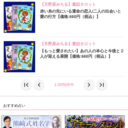
【天野原みちる】童話タロット
赤い糸の先にいる運命の恋人/二人の出会いと
愛の行方【価格:660円（税込）】
【天野原みちる】童話タロット
【もっと愛されたい】あの人の本心と今後と２
人が迎える展開【価格:660円（税込）】
first_page
chevron_left
chevron_right
last_page
1-20/55件中
おすすめ占い