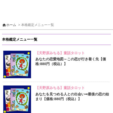
home
ホーム
> 本格鑑定メニュー一覧
本格鑑定メニュー一覧
【天野原みちる】童話タロット
あなたの恋愛地図～この恋が行き着く先【価
格:880円（税込）】
【天野原みちる】童話タロット
あなたを見つめる人との出会い⇒最後の恋の始
まり【価格:880円（税込）】