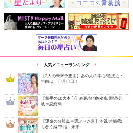
人気メニューランキング
【2人の未来予想図】あの人の本心/急接近・
告白は、〇月〇日！
【相手の10大本心】表裏/欲/嘘/秘密/願望/分
岐⇒恋終焉
【運命の分岐点⇒選ぶべき道】本質/才能/取
り巻く縁/幸福～未来