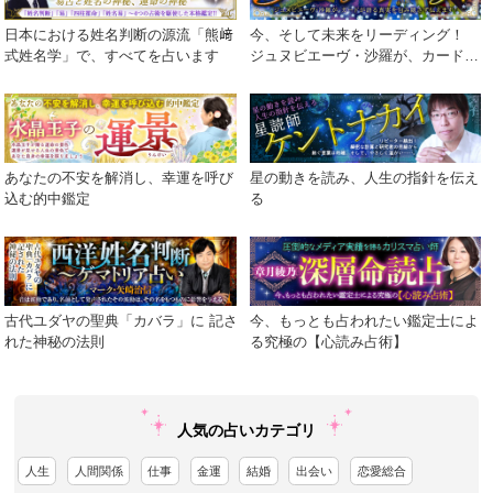
日本における姓名判断の源流「熊﨑
今、そして未来をリーディング！
式姓名学」で、すべてを占います
ジュヌビエーヴ・沙羅が、カードが
語る真実を包み隠さず伝えます！
あなたの不安を解消し、幸運を呼び
星の動きを読み、人生の指針を伝え
込む的中鑑定
る
古代ユダヤの聖典「カバラ」に 記さ
今、もっとも占われたい鑑定士によ
れた神秘の法則
る究極の【心読み占術】
人気の占いカテゴリ
人生
人間関係
仕事
金運
結婚
出会い
恋愛総合