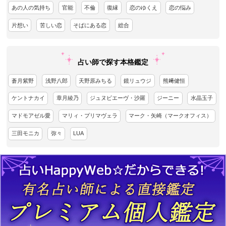
あの人の気持ち
官能
不倫
復縁
恋のゆくえ
恋の悩み
片想い
苦しい恋
そばにある恋
総合
占い師で探す本格鑑定
蒼月紫野
浅野八郎
天野原みちる
鏡リュウジ
熊﨑健恒
ケントナカイ
章月綾乃
ジュヌビエーヴ・沙羅
ジーニー
水晶玉子
マドモアゼル愛
マリィ・プリマヴェラ
マーク・矢崎（マークオフィス）
三田モニカ
弥々
LUA