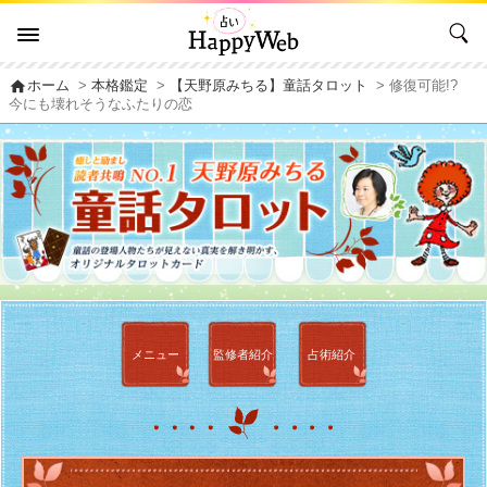
home
ホーム
>
本格鑑定
>
【天野原みちる】童話タロット
> 修復可能!?
今にも壊れそうなふたりの恋
メニュー
監修者
紹介
占術紹介