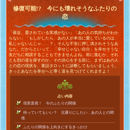
修復可能!? 今にも壊れそうなふたりの
恋
「最近、愛されている実感がない」「あの人の気持ちがわか
らない」「もしかしたら、あの人が本当に愛しているのは、
私じゃないんじゃ……？」そんな不安に押し潰されそうなあ
なた。だからといって、「幸せじゃない自分」を幸せそうな
友だちに相談することもできませんよね。前に進むか、それ
とも別の道を探すのか。その決心をする前に、まずはあの人
との恋の現状を、童話タロットに診断してもらいましょう。
きっとあなたを幸せへと導く道を見つけてくれますよ！
占い内容
現実直視！ 今のふたりの関係
待っていてもいい？ 元通りにしたい、あの人との関
係
ふたりの関係を上向きにするきっかけ