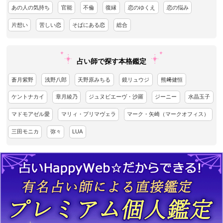
あの人の気持ち
官能
不倫
復縁
恋のゆくえ
恋の悩み
片想い
苦しい恋
そばにある恋
総合
占い師で探す本格鑑定
蒼月紫野
浅野八郎
天野原みちる
鏡リュウジ
熊﨑健恒
ケントナカイ
章月綾乃
ジュヌビエーヴ・沙羅
ジーニー
水晶玉子
マドモアゼル愛
マリィ・プリマヴェラ
マーク・矢崎（マークオフィス）
三田モニカ
弥々
LUA