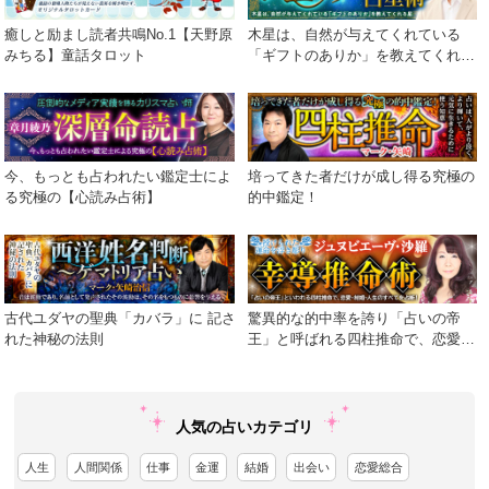
癒しと励まし読者共鳴No.1【天野原
木星は、自然が与えてくれている
みちる】童話タロット
「ギフトのありか」を教えてくれる
星
今、もっとも占われたい鑑定士によ
培ってきた者だけが成し得る究極の
る究極の【心読み占術】
的中鑑定！
古代ユダヤの聖典「カバラ」に 記さ
驚異的な的中率を誇り「占いの帝
れた神秘の法則
王」と呼ばれる四柱推命で、恋愛・
結婚・人生のすべてを占断！
人気の占いカテゴリ
人生
人間関係
仕事
金運
結婚
出会い
恋愛総合