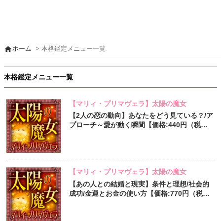
home
ホーム
> 本格鑑定メニュー一覧
本格鑑定メニュー一覧
【マリィ・プリマヴェラ】太陽の魔女
【2人の恋の動向】あなたをどう見ている？/ア
プローチ～愛が動く瞬間【価格:440円（税
込）】
【マリィ・プリマヴェラ】太陽の魔女
【あの人との結婚と現実】条件と理想/社会的
成功/金運とお金の使い方【価格:770円（税
込）】