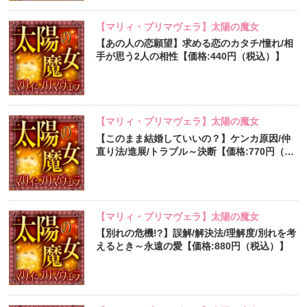
【マリィ・プリマヴェラ】太陽の魔女
【あの人の恋願望】求める恋のカタチ/憧れ/相
手が思う2人の相性【価格:440円（税込）】
【マリィ・プリマヴェラ】太陽の魔女
【このまま結婚していいの？】ケンカ原因/仲
直り法/進展/トラブル～決断【価格:770円（税
込）】
【マリィ・プリマヴェラ】太陽の魔女
【別れの危機!?】誤解/解決法/理解度/別れを考
えるとき～永遠の愛【価格:880円（税込）】