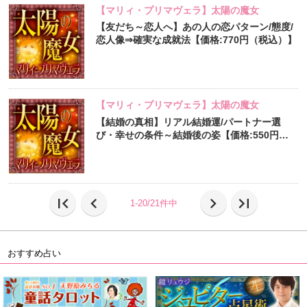
【マリィ・プリマヴェラ】太陽の魔女
【友だち～恋人へ】あの人の恋パターン/態度/
恋人像⇒確実な成就法【価格:770円（税込）】
【マリィ・プリマヴェラ】太陽の魔女
【結婚の真相】リアル結婚運/パートナー選
び・幸せの条件～結婚後の姿【価格:550円
（税込）】
first_page
chevron_left
chevron_right
last_page
1-20/21件中
おすすめ占い