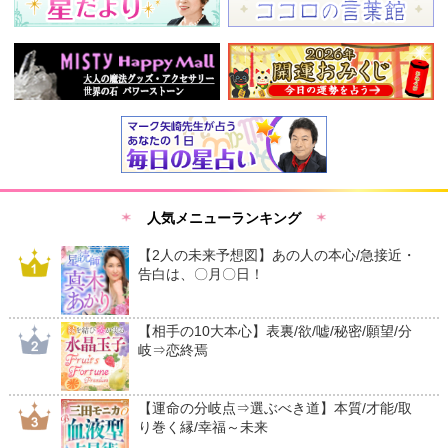
人気メニューランキング
【2人の未来予想図】あの人の本心/急接近・
告白は、〇月〇日！
【相手の10大本心】表裏/欲/嘘/秘密/願望/分
岐⇒恋終焉
【運命の分岐点⇒選ぶべき道】本質/才能/取
り巻く縁/幸福～未来