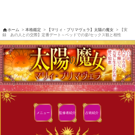
home
ホーム
>
本格鑑定
>
【マリィ・プリマヴェラ】太陽の魔女
> 【実
録 あの人との交際】定番デート～ベッドでの姿/セックス観と相性
メニュー
監修者
紹介
占術紹介