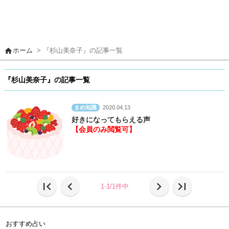
home
ホーム
> 『杉山美奈子』の記事一覧
『杉山美奈子』の記事一覧
まめ知識
2020.04.13
好きになってもらえる声
【会員のみ閲覧可】
first_page
chevron_left
chevron_right
last_page
1-1/1件中
おすすめ占い