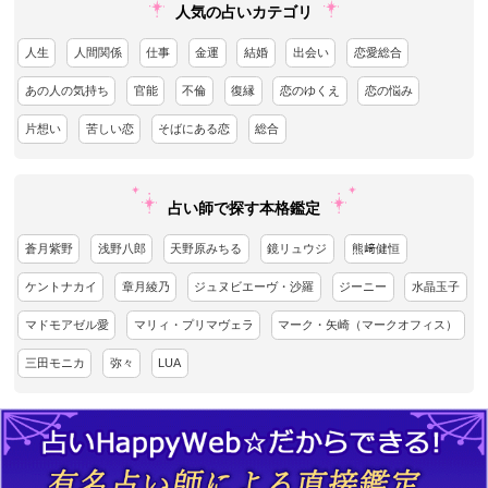
人気の占いカテゴリ
人生
人間関係
仕事
金運
結婚
出会い
恋愛総合
あの人の気持ち
官能
不倫
復縁
恋のゆくえ
恋の悩み
片想い
苦しい恋
そばにある恋
総合
占い師で探す本格鑑定
蒼月紫野
浅野八郎
天野原みちる
鏡リュウジ
熊﨑健恒
ケントナカイ
章月綾乃
ジュヌビエーヴ・沙羅
ジーニー
水晶玉子
マドモアゼル愛
マリィ・プリマヴェラ
マーク・矢崎（マークオフィス）
三田モニカ
弥々
LUA