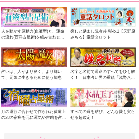
人を動かす原動力(血液型)と、運命
癒しと励まし読者共鳴No.1【天野原
の流れ(西洋占星術)を組み合わせ、
みちる】童話タロット
さらに細密でリアルな診断を実現！
占いは、人がより良く、より輝い
名字と名前で運命のすべてをひも解
て、元気に生きるために使う知恵
く！ 日本占い界の重鎮「浅野八
郎」が贈る渾身の運命学。
月の運行に合わせて作られた黄道上
すべての縁を結び、どんな愛も実ら
の28の宿座を元に運気や吉凶を占う
せる超鑑定！
術