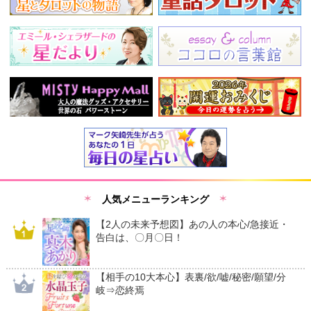
人気メニューランキング
【2人の未来予想図】あの人の本心/急接近・
告白は、〇月〇日！
【相手の10大本心】表裏/欲/嘘/秘密/願望/分
岐⇒恋終焉