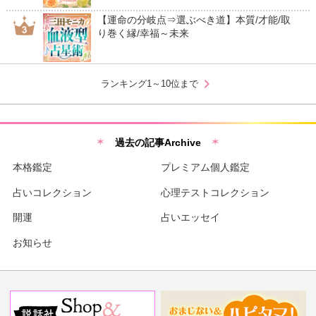
【運命の分岐点⇒選ぶべき道】本質/才能/取
り巻く縁/幸福～未来
chevron_right
ランキング1～10位まで
過去の記事Archive
本格鑑定
プレミアム個人鑑定
占いコレクション
心理テストコレクション
開運
占いエッセイ
お知らせ