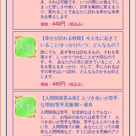
夫、それは可能です。いつの間にか抱えてし
まった苦しさや迷い、日常を劇的に変えるコ
ツ、変わることであなたに訪れる幸せな未来
をお教えします。
440円
価格：
（税込み）
【幸せが訪れる時期】今人生に起きて
いること/きっかけ/いつ、どんなもの？
誰にでも、必ず幸せは訪れるもの。それを見
逃さず、しっかりつかむことが大切なので
す。今、 あなたの人生に起きていること、人
生を変えるきっかけ、そして、手に入れるは
ずの幸せはいつ訪れ、どんなものかをお伝え
します。
440円
価格：
（税込み）
【人間関係育み術】人づき合いが苦手
な理由/苦手克服/癖～最良
人間関係は苦手、社交的なほうでもない
し……と、お悩みのあなたは必見です！ 人
づき合いが苦手な理由、苦手な人とのつき合
い方、人間関係での癖、あなたにとっての最
良な人間関係など、すぐに試せる究極のアド