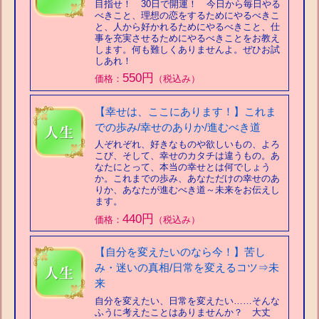
目指せ！ 30日で開運！ 今日から毎日やる
べきこと、理想の恋をするためにやるべきこ
と、人から好かれるためにやるべきこと、仕
事を充実させるためにやるべきことをお教え
します。何も難しくありませんよ。ぜひお試
しあれ！
550円
価格：
（税込み）
【幸せは、ここにあります！】これま
での歩み/幸せのありか/進むべき道
人ぞれぞれ、好きなものや欲しいもの、よろ
こび、そして、幸せのカタチは違うもの。あ
なたにとって、本当の幸せとは何でしょう
か。これまでの歩み、あなただけの幸せのあ
りか、あなたが進むべき道～未来をお伝えし
ます。
440円
価格：
（税込み）
【自分を変えたいのなら今！】苦し
み・迷いの真相/日常を変えるコツ⇒未
来
自分を変えたい、日常を変えたい……そんな
ふうに考えたことはありませんか？ 大丈