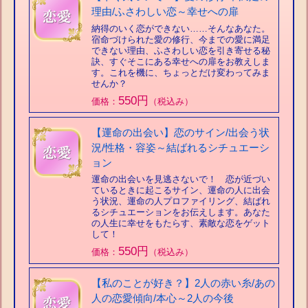
理由/ふさわしい恋～幸せへの扉
納得のいく恋ができない……そんなあなた。
宿命づけられた愛の修行、今までの愛に満足
できない理由、ふさわしい恋を引き寄せる秘
訣、すぐそこにある幸せへの扉をお教えしま
す。これを機に、ちょっとだけ変わってみま
せんか？
550円
価格：
（税込み）
【運命の出会い】恋のサイン/出会う状
況/性格・容姿～結ばれるシチュエーシ
ョン
運命の出会いを見逃さないで！ 恋が近づい
ているときに起こるサイン、運命の人に出会
う状況、運命の人プロファイリング、結ばれ
るシチュエーションをお伝えします。あなた
の人生に幸せをもたらす、素敵な恋をゲット
して！
550円
価格：
（税込み）
【私のことが好き？】2人の赤い糸/あの
人の恋愛傾向/本心～2人の今後