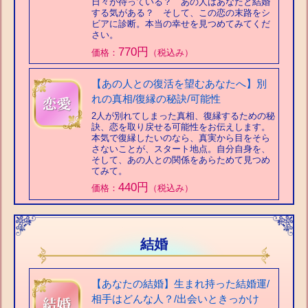
日々が待っている？ あの人はあなたと結婚
する気がある？ そして、この恋の末路をシ
ビアに診断。本当の幸せを見つめてみてくだ
さい。
770円
価格：
（税込み）
【あの人との復活を望むあなたへ】別
れの真相/復縁の秘訣/可能性
2人が別れてしまった真相、復縁するための秘
訣、恋を取り戻せる可能性をお伝えします。
本気で復縁したいのなら、真実から目をそら
さないことが、スタート地点。自分自身を、
そして、あの人との関係をあらためて見つめ
てみて。
440円
価格：
（税込み）
結婚
【あなたの結婚】生まれ持った結婚運/
相手はどんな人？/出会いときっかけ