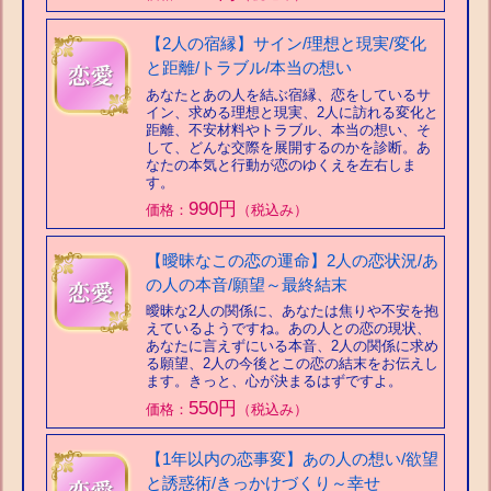
【2人の宿縁】サイン/理想と現実/変化
と距離/トラブル/本当の想い
あなたとあの人を結ぶ宿縁、恋をしているサ
イン、求める理想と現実、2人に訪れる変化と
距離、不安材料やトラブル、本当の想い、そ
して、どんな交際を展開するのかを診断。あ
なたの本気と行動が恋のゆくえを左右しま
す。
990円
価格：
（税込み）
【曖昧なこの恋の運命】2人の恋状況/あ
の人の本音/願望～最終結末
曖昧な2人の関係に、あなたは焦りや不安を抱
えているようですね。あの人との恋の現状、
あなたに言えずにいる本音、2人の関係に求め
る願望、2人の今後とこの恋の結末をお伝えし
ます。きっと、心が決まるはずですよ。
550円
価格：
（税込み）
【1年以内の恋事変】あの人の想い/欲望
と誘惑術/きっかけづくり～幸せ