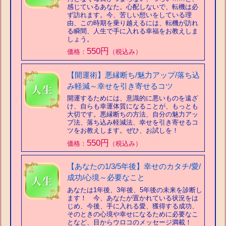
感じているあなた。心配しないで、転機は必
ず訪れます。今、苦しい想いをしている理
由、この時期を乗り越えるには、転機が訪れ
る瞬間、人生で手に入れる幸福をお教えしま
しょう。
550円
価格：
（税込み）
【開運術】悪縁断ち/魅力アップ/落ち込
み軽減～幸せを引き寄せるコツ
開運するためには、意識的に悪いものを遠ざ
け、自らも幸運体質になることが、もっとも
大切です。悪縁断ちの方法、自分の魅力アッ
プ法、落ち込み軽減法、幸せを引き寄せるコ
ツをお教えします。ぜひ、お試しを！
550円
価格：
（税込み）
【あなたの1/3/5年後】幸せのカタチ/愛/
成功/心境～必要なこと
あなたは1年後、3年後、5年後の未来を診断し
ます！ 今、あなたが置かれている状況をは
じめ、今後、手に入れる愛、獲得する成功、
そのときの心境や幸せになるために必要なこ
となど、目からウロコのメッセージ満載！