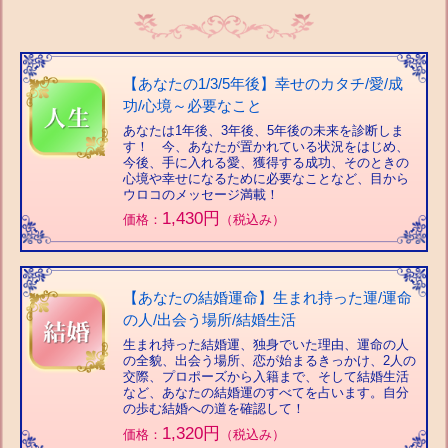
【あなたの1/3/5年後】幸せのカタチ/愛/成
功/心境～必要なこと
あなたは1年後、3年後、5年後の未来を診断しま
す！ 今、あなたが置かれている状況をはじめ、
今後、手に入れる愛、獲得する成功、そのときの
心境や幸せになるために必要なことなど、目から
ウロコのメッセージ満載！
1,430円
価格：
（税込み）
【あなたの結婚運命】生まれ持った運/運命
の人/出会う場所/結婚生活
生まれ持った結婚運、独身でいた理由、運命の人
の全貌、出会う場所、恋が始まるきっかけ、2人の
交際、プロポーズから入籍まで、そして結婚生活
など、あなたの結婚運のすべてを占います。自分
の歩む結婚への道を確認して！
1,320円
価格：
（税込み）