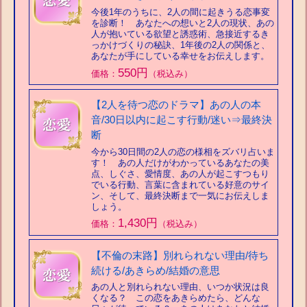
今後1年のうちに、2人の間に起きうる恋事変
を診断！ あなたへの想いと2人の現状、あの
人が抱いている欲望と誘惑術、急接近するき
っかけづくりの秘訣、1年後の2人の関係と、
あなたが手にしている幸せをお伝えします。
550円
価格：
（税込み）
【2人を待つ恋のドラマ】あの人の本
音/30日以内に起こす行動/迷い⇒最終決
断
今から30日間の2人の恋の様相をズバリ占いま
す！ あの人だけがわかっているあなたの美
点、しぐさ、愛情度、あの人が起こすつもり
でいる行動、言葉に含まれている好意のサイ
ン、そして、最終決断まで一気にお伝えしま
しょう。
1,430円
価格：
（税込み）
【不倫の末路】別れられない理由/待ち
続ける/あきらめ/結婚の意思
あの人と別れられない理由、いつか状況は良
くなる？ この恋をあきらめたら、どんな