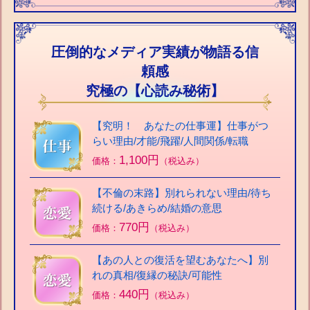
圧倒的なメディア実績が物語る信
頼感
究極の【心読み秘術】
【究明！ あなたの仕事運】仕事がつ
らい理由/才能/飛躍/人間関係/転職
1,100円
価格：
（税込み）
【不倫の末路】別れられない理由/待ち
続ける/あきらめ/結婚の意思
770円
価格：
（税込み）
【あの人との復活を望むあなたへ】別
れの真相/復縁の秘訣/可能性
440円
価格：
（税込み）