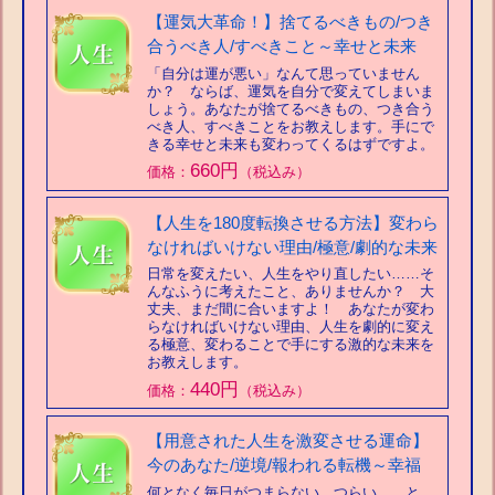
【運気大革命！】捨てるべきもの/つき
合うべき人/すべきこと～幸せと未来
「自分は運が悪い」なんて思っていません
か？ ならば、運気を自分で変えてしまいま
しょう。あなたが捨てるべきもの、つき合う
べき人、すべきことをお教えします。手にで
きる幸せと未来も変わってくるはずですよ。
660円
価格：
（税込み）
【人生を180度転換させる方法】変わら
なければいけない理由/極意/劇的な未来
日常を変えたい、人生をやり直したい……そ
んなふうに考えたこと、ありませんか？ 大
丈夫、まだ間に合いますよ！ あなたが変わ
らなければいけない理由、人生を劇的に変え
る極意、変わることで手にする激的な未来を
お教えします。
440円
価格：
（税込み）
【用意された人生を激変させる運命】
今のあなた/逆境/報われる転機～幸福
何となく毎日がつまらない、つらい……と、