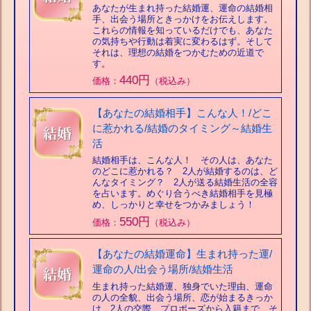
あなたが生まれ持った結婚運、運命の結婚相
手、出会う場所ときっかけをお伝えします。
これらの情報を知っているだけでも、あなた
の気持ちや行動は着実に変わるはず。そして
それは、理想の結婚をつかむための近道で
す。
440円
価格：
（税込み）
【あなたの結婚相手】こんな人！/どこ
に惹かれる/結婚のタイミング～結婚生
活
結婚相手は、こんな人！ その人は、あなた
のどこに惹かれる？ 2人が結婚するのは、ど
んなタイミング？ 2人が送る結婚生活の全容
を占います。めぐり合うべき結婚相手を見極
め、しっかりと幸せをつかみましょう！
550円
価格：
（税込み）
【あなたの結婚運命】生まれ持った運/
運命の人/出会う場所/結婚生活
生まれ持った結婚運、独身でいた理由、運命
の人の全貌、出会う場所、恋が始まるきっか
け、2人の交際、プロポーズから入籍まで、そ