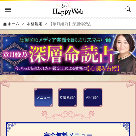
home
ホーム
>
本格鑑定
> 【章月綾乃】深層命読占
メニュー
監修者
紹介
占術紹介
完全無料メニュー