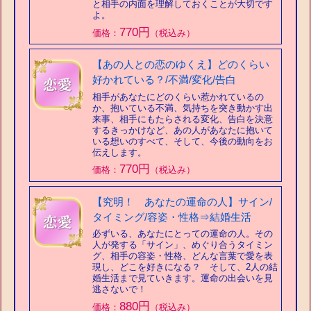
と相手の内面を理解しておくことが大切です
よ。
770円
価格：
（税込み）
【あの人との恋のゆくえ】どのくらい
好かれている？/不満/変化/告白
相手があなたにどのくらい惹かれているの
か、抱いている不満、気持ちを突き動かす出
来事、相手にもたらされる変化、告白を決意
するきっかけなど、あの人があなたに抱いて
いる想いのすべて、そして、今後の動向をお
伝えします。
770円
価格：
（税込み）
【究明！ あなたの運命の人】サイン/
タイミング/容姿・性格⇒結婚生活
必ずいる、あなたにとっての運命の人。その
人が発する「サイン」、めぐり合うタイミン
グ、相手の容姿・性格、どんな言葉で愛を表
現し、どこを好きになる？ そして、2人の結
婚生活まで見ていきます。運命の出会いを見
逃さないで！
880円
価格：
（税込み）