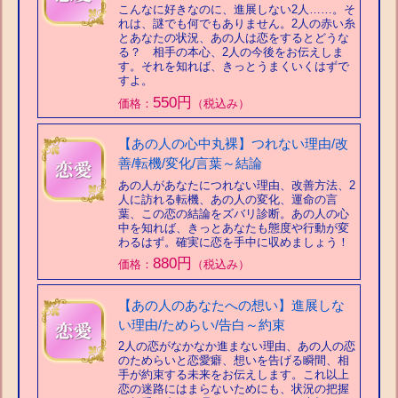
こんなに好きなのに、進展しない2人……。そ
れは、謎でも何でもありません。2人の赤い糸
とあなたの状況、あの人は恋をするとどうな
る？ 相手の本心、2人の今後をお伝えしま
す。それを知れば、きっとうまくいくはずで
すよ。
550円
価格：
（税込み）
【あの人の心中丸裸】つれない理由/改
善/転機/変化/言葉～結論
あの人があなたにつれない理由、改善方法、2
人に訪れる転機、あの人の変化、運命の言
葉、この恋の結論をズバリ診断。あの人の心
中を知れば、きっとあなたも態度や行動が変
わるはず。確実に恋を手中に収めましょう！
880円
価格：
（税込み）
【あの人のあなたへの想い】進展しな
い理由/ためらい/告白～約束
2人の恋がなかなか進まない理由、あの人の恋
のためらいと恋愛癖、想いを告げる瞬間、相
手が約束する未来をお伝えします。これ以上
恋の迷路にはまらないためにも、状況の把握