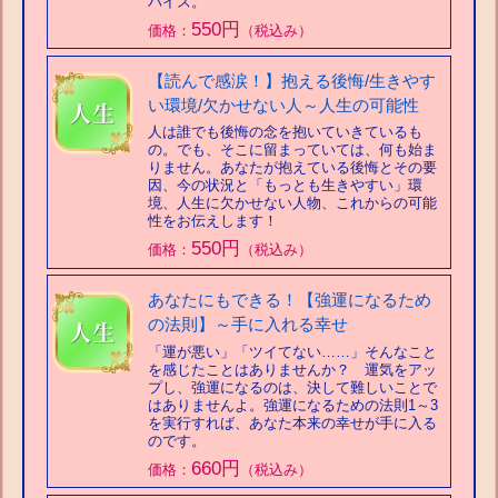
バイス。
550円
価格：
（税込み）
【読んで感涙！】抱える後悔/生きやす
い環境/欠かせない人～人生の可能性
人は誰でも後悔の念を抱いていきているも
の。でも、そこに留まっていては、何も始ま
りません。あなたが抱えている後悔とその要
因、今の状況と「もっとも生きやすい」環
境、人生に欠かせない人物、これからの可能
性をお伝えします！
550円
価格：
（税込み）
あなたにもできる！【強運になるため
の法則】～手に入れる幸せ
「運が悪い」「ツイてない……」そんなこと
を感じたことはありませんか？ 運気をアッ
プし、強運になるのは、決して難しいことで
はありませんよ。強運になるための法則1～3
を実行すれば、あなた本来の幸せが手に入る
のです。
660円
価格：
（税込み）