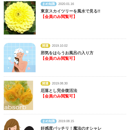
まめ知識
2020.01.16
東京スカイツリーを風水で見る!!
【会員のみ閲覧可】
開運
2019.10.02
邪気をはらうお風呂の入り方
【会員のみ閲覧可】
開運
2019.08.30
厄落とし完全復活法
【会員のみ閲覧可】
まめ知識
2019.08.15
好感度バッチリ！魔法のオシャレ