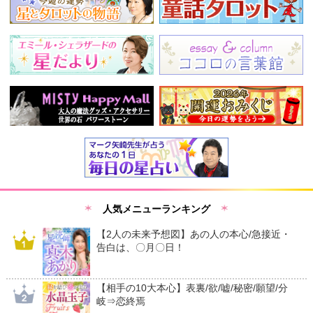
人気メニューランキング
【2人の未来予想図】あの人の本心/急接近・
告白は、〇月〇日！
【相手の10大本心】表裏/欲/嘘/秘密/願望/分
岐⇒恋終焉