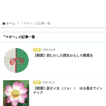
home
ホーム
> 『マギー』の記事一覧
『マギー』の記事一覧
開運
2026.03.08
【開運】昔むかしの歴史おもしろ開運法
開運
2026.02.22
【開運】脱ダメ女（ジョ）！ ゆる風水でイン
テリア