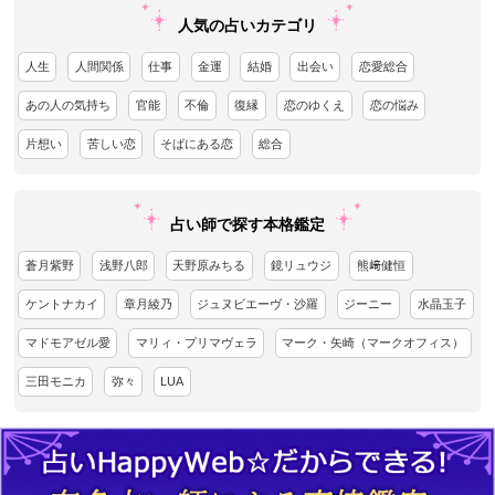
人気の占いカテゴリ
人生
人間関係
仕事
金運
結婚
出会い
恋愛総合
あの人の気持ち
官能
不倫
復縁
恋のゆくえ
恋の悩み
片想い
苦しい恋
そばにある恋
総合
占い師で探す本格鑑定
蒼月紫野
浅野八郎
天野原みちる
鏡リュウジ
熊﨑健恒
ケントナカイ
章月綾乃
ジュヌビエーヴ・沙羅
ジーニー
水晶玉子
マドモアゼル愛
マリィ・プリマヴェラ
マーク・矢崎（マークオフィス）
三田モニカ
弥々
LUA