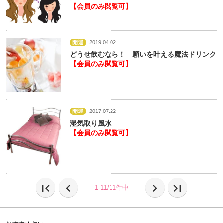
【会員のみ閲覧可】
開運
2019.04.02
どうせ飲むなら！ 願いを叶える魔法ドリンク
【会員のみ閲覧可】
開運
2017.07.22
湿気取り風水
【会員のみ閲覧可】
first_page
chevron_left
chevron_right
last_page
1-11/11件中