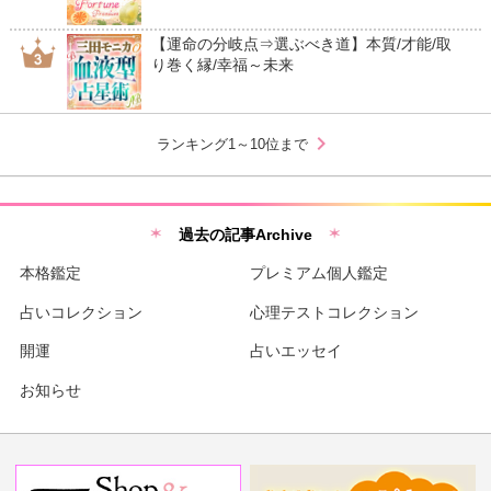
【運命の分岐点⇒選ぶべき道】本質/才能/取
り巻く縁/幸福～未来
chevron_right
ランキング1～10位まで
過去の記事Archive
本格鑑定
プレミアム個人鑑定
占いコレクション
心理テストコレクション
開運
占いエッセイ
お知らせ