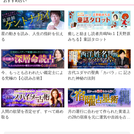
おすすめ占い
星の動きを読み、人生の指針を伝え
癒しと励まし読者共鳴No.1【天野原
る
みちる】童話タロット
今、もっとも占われたい鑑定士によ
古代ユダヤの聖典「カバラ」に 記さ
る究極の【心読み占術】
れた神秘の法則
人間の欲望を否定せず、すべて絡め
月の運行に合わせて作られた黄道上
取る
の28の宿座を元に運気や吉凶を占う
術