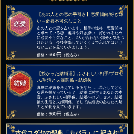
【あの人との恋の手引き】恋愛傾向/好き嫌
い～必要不可欠なこと
あの人との恋を占います。相手の性格・恋愛傾向
と求めている恋、趣味や好き嫌い、好かれるため
に必要不可欠なこと、2人が合わない部分と気をつ
けたい点、今後交際していくうえで忘れてはいけ
ないことを見ていきましょう。
660円
価格：
（税込み）
【授かった結婚運】ふさわしい相手/プロセ
ス/生活と夫婦関係～結婚後
真剣に結婚を考えているあなた……果たしてどん
な運を授かっている？ 結婚に対するあなたの本
音、ふさわしい相手像、結婚へのプロセス、結婚
後の生活と夫婦関係、そして結婚後のあなたの魅
力と変化を見ていきます。
660円
価格：
（税込み）
古代ユダヤの聖典「カバラ」に 記され