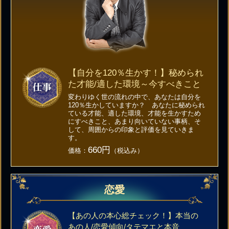
【自分を120％生かす！】秘められ
た才能/適した環境～今すべきこと
変わりゆく世の流れの中で、あなたは自分を
120％生かしていますか？ あなたに秘められ
ている才能、適した環境、才能を生かすため
にすべきこと、あまり向いていない事柄、そ
して、周囲からの印象と評価を見ていきま
す。
660円
価格：
（税込み）
恋愛
【あの人の本心総チェック！】本当の
あの人/恋愛傾向/タテマエと本音