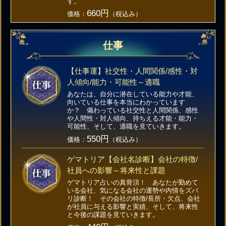
す。
660円
価格：
（税込み）
仕事
【仕事運】社交性・人間関係/感性・対
人傾向/能力・可能性～適職
あなたは、自分に潜在している能力や才能、
向いている仕事を本当にわかっています
か？ 備わっている社交性と人間関係、感性
や人間性・対人傾向、持ちえる才能・能力・
可能性、そして、適職を見ていきます。
550円
価格：
（税込み）
ゲマトリア【会社名診断】会社の特徴/
社員への影響～将来性と課題
ゲマトリア占いの真骨頂！ あなたが勤めて
いる会社、気になる会社の運勢や内情をズバ
リ診断！ その会社の特徴/長所・欠点、会社
が社員に与える影響と実績、そして、将来性
と今後の課題を見ていきます。