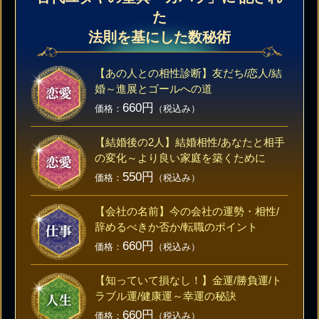
た
法則を基にした数秘術
【あの人との相性診断】友だち/恋人/結
婚～進展とゴールへの道
660円
価格：
（税込み）
【結婚後の2人】結婚相性/あなたと相手
の変化～より良い家庭を築くために
550円
価格：
（税込み）
【会社の名前】今の会社の運勢・相性/
辞めるべきか否か/転職のポイント
660円
価格：
（税込み）
【知っていて損なし！】金運/勝負運/ト
ラブル運/健康運～幸運の秘訣
660円
価格：
（税込み）