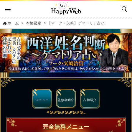
home
ホーム
>
本格鑑定
> 【マーク・矢崎】ゲマトリア占い
メニュー
監修者
紹介
占術紹介
完全無料メニュー