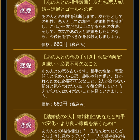
【あの人との相性診断】友だち/恋人/結
婚～進展とゴールへの道
あの人との相性を診断します。友だちとして
の相性、恋人としての相性、結婚相性を診断
し、これから友だち以上になるための方法、
そして、本気であの人と結婚をしたいのな
ら、今後何をすべきかをお教えしましょう。
660円
価格：
（税込み）
【あの人との恋の手引き】恋愛傾向/好
き嫌い～必要不可欠なこと
あの人との恋を占います。相手の性格・恋愛
傾向と求めている恋、趣味や好き嫌い、好か
れるために必要不可欠なこと、2人が合わない
部分と気をつけたい点、今後交際していくう
えで忘れてはいけないことを見ていきましょ
う。
660円
価格：
（税込み）
【結婚後の2人】結婚相性/あなたと相手
の変化～より良い家庭を築くために
あの人との結婚相性は？ 生活を始めたらど
んなふうに変わっていく？ 2人の基本的な結