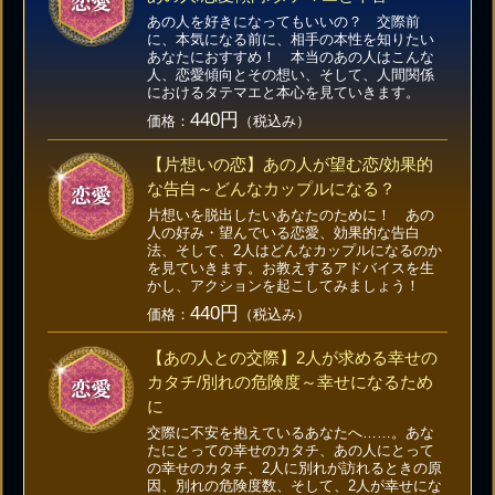
あの人を好きになってもいいの？ 交際前
に、本気になる前に、相手の本性を知りたい
あなたにおすすめ！ 本当のあの人はこんな
人、恋愛傾向とその想い、そして、人間関係
におけるタテマエと本心を見ていきます。
440円
価格：
（税込み）
【片想いの恋】あの人が望む恋/効果的
な告白～どんなカップルになる？
片想いを脱出したいあなたのために！ あの
人の好み・望んでいる恋愛、効果的な告白
法、そして、2人はどんなカップルになるのか
を見ていきます。お教えするアドバイスを生
かし、アクションを起こしてみましょう！
440円
価格：
（税込み）
【あの人との交際】2人が求める幸せの
カタチ/別れの危険度～幸せになるため
に
交際に不安を抱えているあなたへ……。あな
たにとっての幸せのカタチ、あの人にとって
の幸せのカタチ、2人に別れが訪れるときの原
因、別れの危険度数、そして、2人が幸せにな