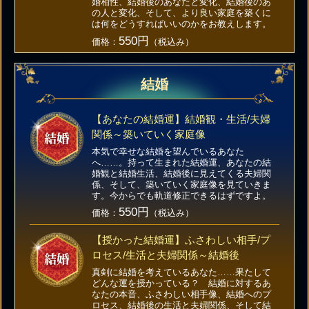
婚相性、結婚後のあなたと変化、結婚後のあ
の人と変化、そして、より良い家庭を築くに
は何をどうすればいいのかをお教えします。
550円
価格：
（税込み）
結婚
【あなたの結婚運】結婚観・生活/夫婦
関係～築いていく家庭像
本気で幸せな結婚を望んでいるあなた
へ……。持って生まれた結婚運、あなたの結
婚観と結婚生活、結婚後に見えてくる夫婦関
係、そして、築いていく家庭像を見ていきま
す。今からでも軌道修正できるはずですよ。
550円
価格：
（税込み）
【授かった結婚運】ふさわしい相手/プ
ロセス/生活と夫婦関係～結婚後
真剣に結婚を考えているあなた……果たして
どんな運を授かっている？ 結婚に対するあ
なたの本音、ふさわしい相手像、結婚へのプ
ロセス、結婚後の生活と夫婦関係、そして結