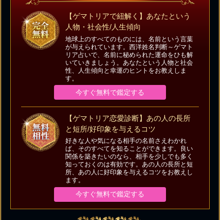
【ゲマトリアで紐解く】あなたという
人物・社会性/人生傾向
地球上のすべてのものには、名前という言葉
が与えられています。西洋姓名判断～ゲマト
リア占いで、名前に秘められた運命をひも解
いていきましょう。あなたという人物と社会
性、人生傾向と幸運のヒントをお教えしま
す。
今すぐ無料で鑑定する
【ゲマトリア恋愛診断】あの人の長所
と短所/好印象を与えるコツ
好きな人や気になる相手の名前さえわかれ
ば、そのすべてを知ることができます。良い
関係を築きたいのなら、相手を少しでも多く
知っておくのは有効です。あの人の長所と短
所、あの人に好印象を与えるコツをお教えし
ます。
今すぐ無料で鑑定する