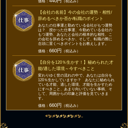
440円
価格：
（税込み）
【会社の名前】今の会社の運勢・相性/
辞めるべきか否か/転職のポイント
あなたの仕事運と勤めている会社がもつ運勢
は？ 授かった仕事運、今勤めている会社の
もつ運勢、あなたと会社の根本的な相性、こ
の会社を辞めるべきか、そして、転職の際に
念頭に置くべきポイントをお教えします。
660円
価格：
（税込み）
【自分を120％生かす！】秘められた才
能/適した環境～今すべきこと
変わりゆく世の流れの中で、あなたは自分を
120％生かしていますか？ あなたに秘められ
ている才能、適した環境、才能を生かすため
にすべきこと、あまり向いていない事柄、そ
して、周囲からの印象と評価を見ていきま
す。
660円
価格：
（税込み）