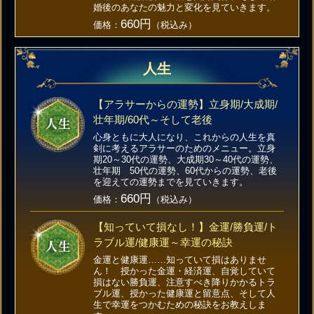
婚後のあなたの魅力と変化を見ていきます。
660円
価格：
（税込み）
人生
【アラサーからの運勢】立身期/大成期/
壮年期/60代～そして老後
心身ともに大人になり、これからの人生を真
剣に考えるアラサーのためのメニュー。立身
期20～30代の運勢、大成期30～40代の運勢、
壮年期 50代の運勢、60代からの運勢、老後
を迎えての運勢までを見ていきます。
660円
価格：
（税込み）
【知っていて損なし！】金運/勝負運/ト
ラブル運/健康運～幸運の秘訣
金運と健康運……知っていて損はありませ
ん！ 授かった金運・経済運、自覚していて
損はない勝負運、注意すべき降りかかるトラ
ブル運、授かった健康運と留意点、そして人
生で幸運をつかむための秘訣をお教えしま