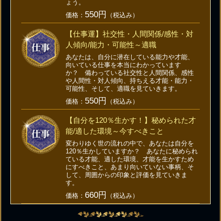
ょう。
550円
価格：
（税込み）
【仕事運】社交性・人間関係/感性・対
人傾向/能力・可能性～適職
あなたは、自分に潜在している能力や才能、
向いている仕事を本当にわかっています
か？ 備わっている社交性と人間関係、感性
や人間性・対人傾向、持ちえる才能・能力・
可能性、そして、適職を見ていきます。
550円
価格：
（税込み）
【自分を120％生かす！】秘められた才
能/適した環境～今すべきこと
変わりゆく世の流れの中で、あなたは自分を
120％生かしていますか？ あなたに秘められ
ている才能、適した環境、才能を生かすため
にすべきこと、あまり向いていない事柄、そ
して、周囲からの印象と評価を見ていきま
す。
660円
価格：
（税込み）