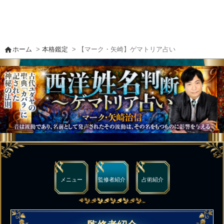
home
ホーム
>
本格鑑定
> 【マーク・矢崎】ゲマトリア占い
メニュー
監修者
紹介
占術紹介