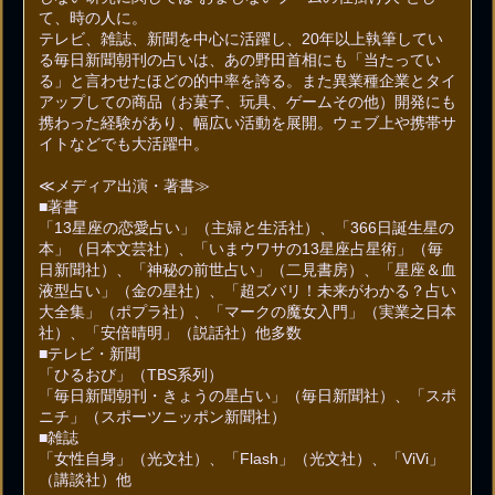
て、時の人に。
テレビ、雑誌、新聞を中心に活躍し、20年以上執筆してい
る毎日新聞朝刊の占いは、あの野田首相にも「当たってい
る」と言わせたほどの的中率を誇る。また異業種企業とタイ
アップしての商品（お菓子、玩具、ゲームその他）開発にも
携わった経験があり、幅広い活動を展開。ウェブ上や携帯サ
イトなどでも大活躍中。
≪メディア出演・著書≫
■著書
「13星座の恋愛占い」（主婦と生活社）、「366日誕生星の
本」（日本文芸社）、「いまウワサの13星座占星術」（毎
日新聞社）、「神秘の前世占い」（二見書房）、「星座＆血
液型占い」（金の星社）、「超ズバリ！未来がわかる？占い
大全集」（ポプラ社）、「マークの魔女入門」（実業之日本
社）、「安倍晴明」（説話社）他多数
■テレビ・新聞
「ひるおび」（TBS系列）
「毎日新聞朝刊・きょうの星占い」（毎日新聞社）、「スポ
ニチ」（スポーツニッポン新聞社）
■雑誌
「女性自身」（光文社）、「Flash」（光文社）、「ViVi」
（講談社）他