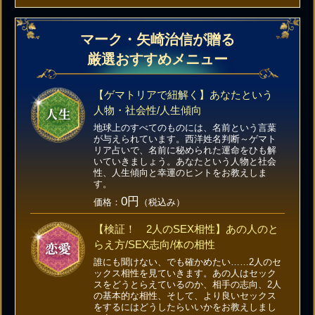
マーク・矢崎治信が贈る
厳選おすすめメニュー
【ゲマトリアで紐解く】あなたという
人物・社会性/人生傾向
地球上のすべてのものには、名前という言葉
が与えられています。西洋姓名判断～ゲマト
リア占いで、名前に秘められた運命をひも解
いていきましょう。あなたという人物と社会
性、人生傾向と幸運のヒントをお教えしま
す。
0円
価格：
（税込み）
【検証！ 2人のSEX相性】あの人のと
らえ方/SEX志向/体の相性
誰にも聞けない、でも確かめたい……2人のセ
ックス相性を見ていきます。あの人はセック
スをどうとらえているのか、相手の志向、2人
の基本的な相性、そして、より良いセックス
をするにはどうしたらいいかをお教えしまし