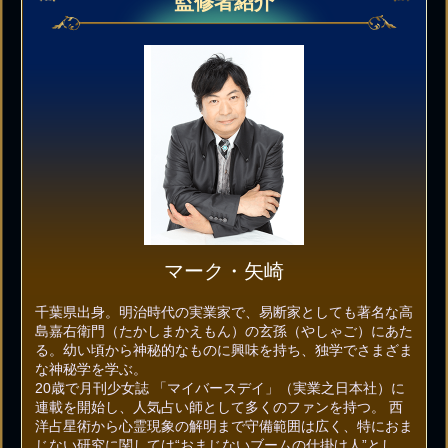
監修者紹介
マーク・矢崎
千葉県出身。明治時代の実業家で、易断家としても著名な高
島嘉右衛門（たかしまかえもん）の玄孫（やしゃご）にあた
る。幼い頃から神秘的なものに興味を持ち、独学でさまざま
な神秘学を学ぶ。
20歳で月刊少女誌 「マイバースデイ」（実業之日本社）に
連載を開始し、人気占い師として多くのファンを持つ。 西
洋占星術から心霊現象の解明まで守備範囲は広く、特におま
じない研究に関しては“おまじないブームの仕掛け人”とし