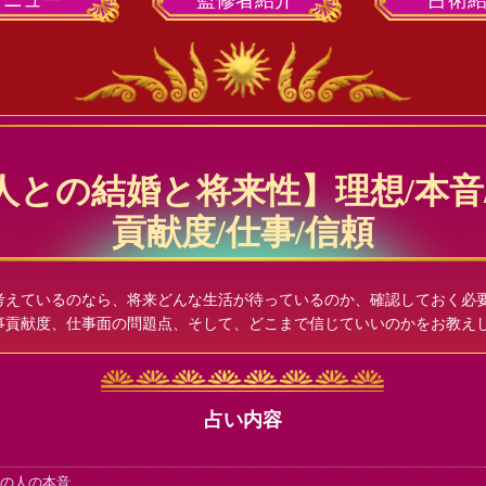
メニュー
監修者
紹介
占術
人との結婚と将来性】理想/本音/
貢献度/仕事/信頼
考えているのなら、将来どんな生活が待っているのか、確認しておく必
事貢献度、仕事面の問題点、そして、どこまで信じていいのかをお教え
占い内容
の人の本音