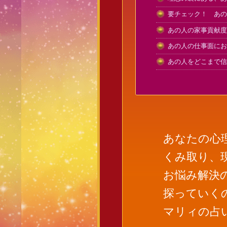
要チェック！ あの
あの人の家事貢献度
あの人の仕事面にお
あの人をどこまで信
あなたの心
くみ取り、
お悩み解決
探っていく
マリィの占