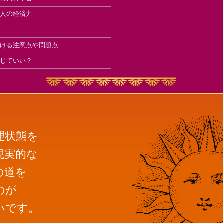
人の経済力
ける注意点や問題点
じていい？
理状態を
現実的な
の道を
のが
いです。