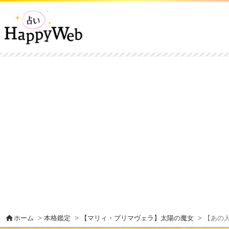
home
ホーム
>
本格鑑定
>
【マリィ・プリマヴェラ】太陽の魔女
> 【あの