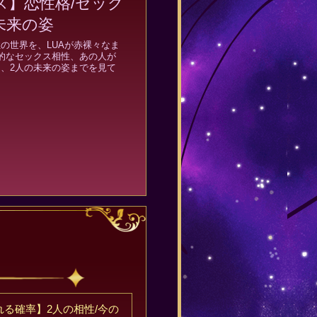
ス】恋性格/セック
未来の姿
の世界を、LUAが赤裸々なま
的なセックス相性、あの人が
、2人の未来の姿までを見て
る確率】2人の相性/今の