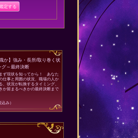
鑑定する
職か】強み・長所/取り巻く状
ミング～最終決断
まず現状を知ってから！ あなた
の仕事と周囲の状況、職場の人か
る、状況が転換するタイミング、
きか留まるべきかの最終決断まで
税込み）