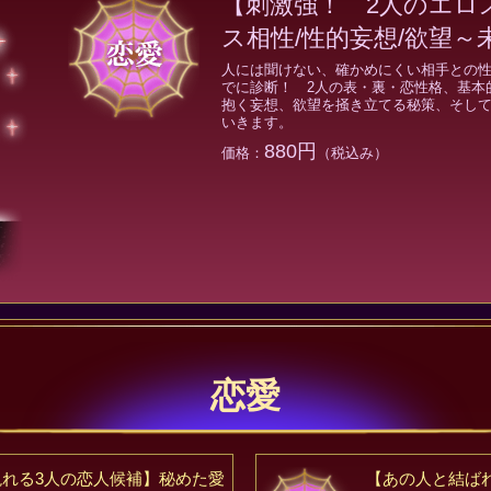
【刺激強！ 2人のエロ
ス相性/性的妄想/欲望～
人には聞けない、確かめにくい相手との性
でに診断！ 2人の表・裏・恋性格、基本
抱く妄想、欲望を掻き立てる秘策、そして
いきます。
880円
価格：
（税込み）
恋愛
現れる3人の恋人候補】秘めた愛
【あの人と結ばれ