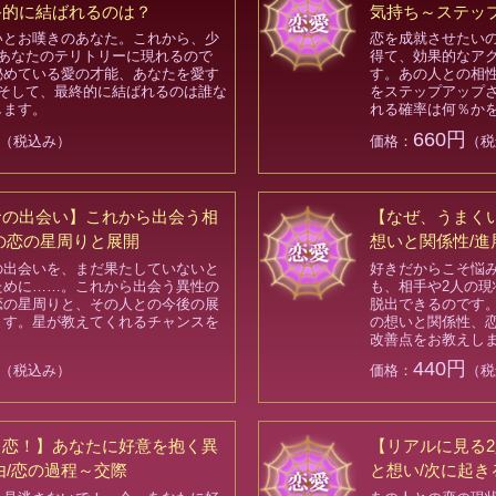
終的に結ばれるのは？
気持ち～ステッ
いとお嘆きのあなた。これから、少
恋を成就させたい
があなたのテリトリーに現れるので
得て、効果的なア
秘めている愛の才能、あなたを愛す
す。あの人との相
、そして、最終的に結ばれるのは誰な
をステップアップ
します。
れる確率は何％か
660円
（税込み）
価格：
（税
命の出会い】これから出会う相
【なぜ、うまく
の恋の星周りと展開
想いと関係性/進
の出会いを、まだ果たしていないと
好きだからこそ悩
ために……。これから出会う異性の
も、相手や2人の
恋の星周りと、その人との今後の展
脱出できるのです
ます。星が教えてくれるチャンスを
の想いと関係性、
！
改善点をお教えし
440円
（税込み）
価格：
（税
る恋！】あなたに好意を抱く異
【リアルに見る2
由/恋の過程～交際
と想い/次に起