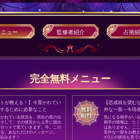
メニュー
監修者
紹介
占術
完全無料メニュー
ットが教える！】今置かれてい
【恋成就を望む
出するために必要なこと
外な一面～今現
置かれている状況を、現在の星の位
気になる相手がい
、そして、その状況から上手に脱出
相手の情報は、た
タロットで見ていきます。今、この
はありません。こ
いる、あなただけのメッセージ。
意外な一面をお教
り込みます！
の2人の状況も見て