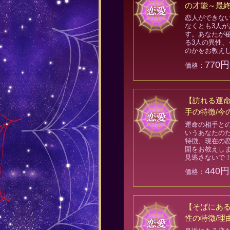
の才能～最
恋人ができな
なくとも3人
す。あなたが
る3人の異性
のかをお教え
770円
価格：
【訪れる運
手の特徴/今
運命の相手と
いうあなたの
特徴、現在の
開をお教えし
見逃さないで
440円
価格：
【そばにあ
性の特徴/理