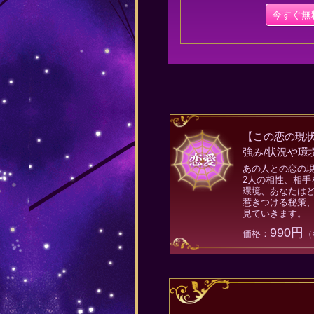
今すぐ無
【この恋の現状
強み/状況や環
あの人との恋の
2人の相性、相手
環境、あなたは
惹きつける秘策、
見ていきます。
990円
価格：
（