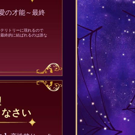
愛の才能～最終
のテリトリーに現れるので
、最終的に結ばれるのは誰な
望
りなさい