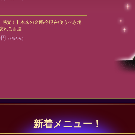
」感覚！】本来の金運/今現在/使うべき場
～訪れる財運
0円
（税込み）
新着メニュー！