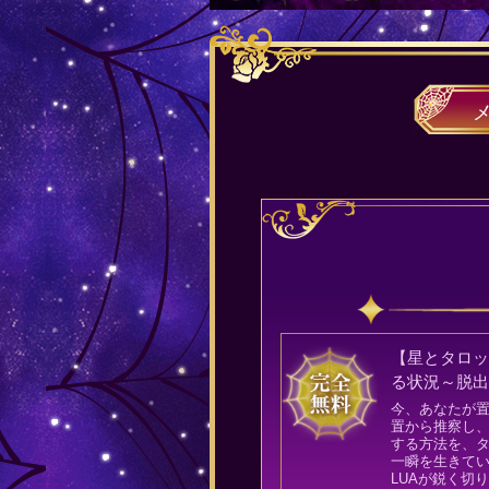
【星とタロ
る状況～脱
今、あなたが
置から推察し
する方法を、
一瞬を生きて
LUAが鋭く切