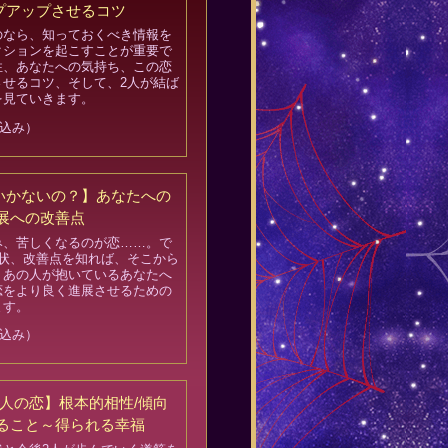
プアップさせるコツ
のなら、知っておくべき情報を
クションを起こすことが重要で
性、あなたへの気持ち、この恋
させるコツ、そして、2人が結ば
を見ていきます。
込み）
いかないの？】あなたへの
展への改善点
み、苦しくなるのが恋……。で
現状、改善点を知れば、そこから
。あの人が抱いているあなたへ
恋をより良く進展させるための
ます。
込み）
人の恋】根本的相性/傾向
きること～得られる幸福