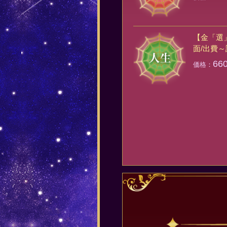
【金「選
面/出費
66
価格：