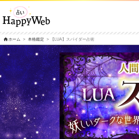
home
ホーム
>
本格鑑定
> 【LUA】スパイダー占術