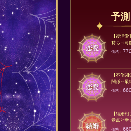
予測
【復活愛
持ち⇒可
77
価格：
【不倫関
関係～最
66
価格：
【結婚相
意点と幸
66
価格：