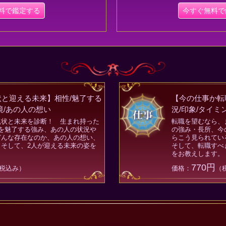
料で鑑定する
今すぐ無料で
と迎える未来】相性/魅了する
【今の仕事か転
境/あの人の想い
況/印象/タイ
現状と未来を診断！ 生まれ持った
転職を望むなら、
を魅了する強み、あの人の状況や
の強み・長所、今
どんな存在なのか、あの人の想い、
らこう見られてい
そして、2人が迎える未来の姿を
そして、転職すべ
をお教えします。
770円
税込み）
価格：
（