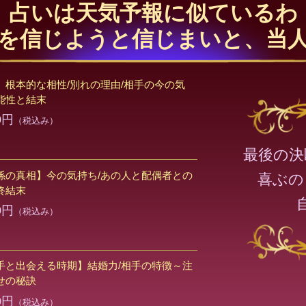
占いは天気予報に似ているわ
を信じようと信じまいと、当
】根本的な相性/別れの理由/相手の今の気
能性と結末
0円
（税込み）
最後の決
係の真相】今の気持ち/あの人と配偶者との
喜ぶの
終結末
0円
（税込み）
手と出会える時期】結婚力/相手の特徴～注
せの秘訣
0円
（税込み）