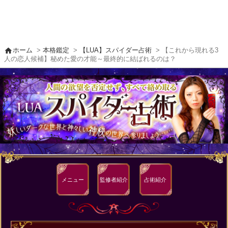
home
ホーム
>
本格鑑定
>
【LUA】スパイダー占術
> 【これから現れる3
人の恋人候補】秘めた愛の才能～最終的に結ばれるのは？
メニュー
監修者
紹介
占術紹介