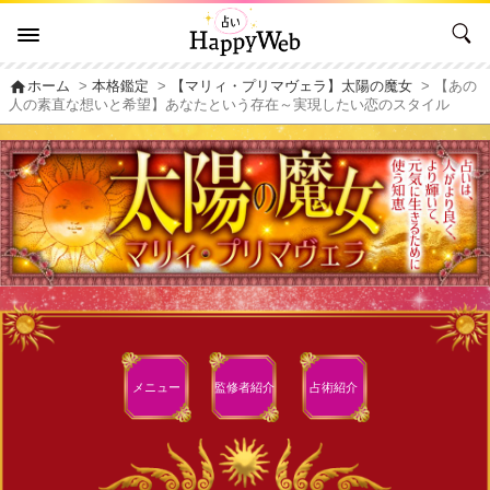
home
ホーム
>
本格鑑定
>
【マリィ・プリマヴェラ】太陽の魔女
> 【あの
人の素直な想いと希望】あなたという存在～実現したい恋のスタイル
メニュー
監修者
紹介
占術紹介