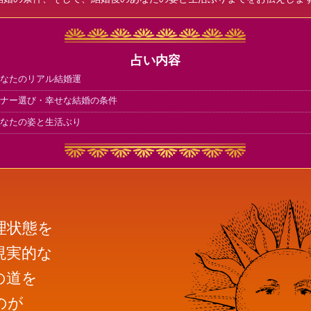
占い内容
なたのリアル結婚運
ナー選び・幸せな結婚の条件
なたの姿と生活ぶり
理状態を
現実的な
の道を
のが