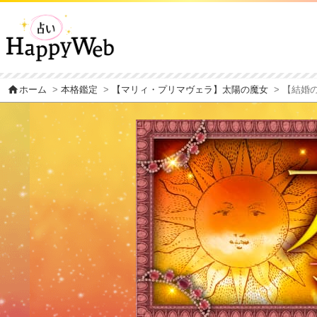
home
ホーム
>
本格鑑定
>
【マリィ・プリマヴェラ】太陽の魔女
> 【結婚