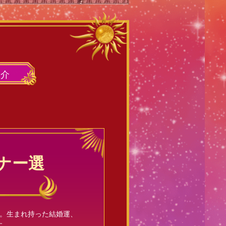
紹介
ナー選
よ。生まれ持った結婚運、
す。