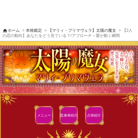
home
ホーム
>
本格鑑定
>
【マリィ・プリマヴェラ】太陽の魔女
> 【2人
の恋の動向】あなたをどう見ている？/アプローチ～愛が動く瞬間
メニュー
監修者
紹介
占術紹介