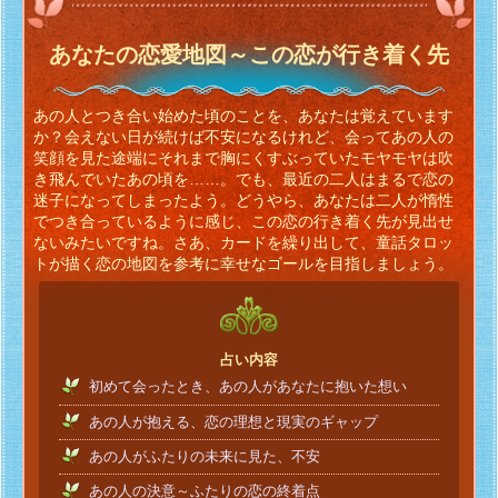
あなたの恋愛地図～この恋が行き着く先
あの人とつき合い始めた頃のことを、あなたは覚えています
か？会えない日が続けば不安になるけれど、会ってあの人の
笑顔を見た途端にそれまで胸にくすぶっていたモヤモヤは吹
き飛んでいたあの頃を……。でも、最近の二人はまるで恋の
迷子になってしまったよう。どうやら、あなたは二人が惰性
でつき合っているように感じ、この恋の行き着く先が見出せ
ないみたいですね。さあ、カードを繰り出して、童話タロッ
トが描く恋の地図を参考に幸せなゴールを目指しましょう。
占い内容
初めて会ったとき、あの人があなたに抱いた想い
あの人が抱える、恋の理想と現実のギャップ
あの人がふたりの未来に見た、不安
あの人の決意～ふたりの恋の終着点