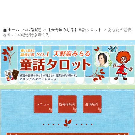
home
ホーム
>
本格鑑定
>
【天野原みちる】童話タロット
> あなたの恋愛
地図～この恋が行き着く先
メニュー
監修者
紹介
占術紹介