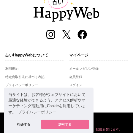
占いHappyWebについて
マイページ
利用規約
メールマガジン登録
特定商取引法に基づく表記
会員登録
プライバシーポリシー
ログイン
運営会社
当サイトは、お客様がウェブサイトにおいて
最適な経験ができるよう、アクセス解析やマ
お問合せ
ーケティング活動用にCookieを利用していま
す。
プライバシーポリシー
Copyright © Setsuwasha Co.,Ltd.
powered by
RRJ Inc.
拒否する
許可する
掲載の情報や画像など、すべてのコンテンツの
無断複写、転載を禁じます。