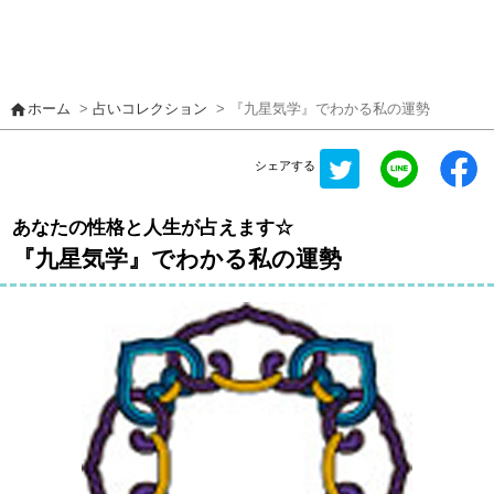
home
ホーム
>
占いコレクション
> 『九星気学』でわかる私の運勢
シェアする
あなたの性格と人生が占えます☆
『九星気学』でわかる私の運勢