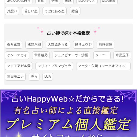
あの人の気持ち
官能
不倫
復縁
恋のゆくえ
恋の悩み
片想い
苦しい恋
そばにある恋
総合
占い師で探す本格鑑定
蒼月紫野
浅野八郎
天野原みちる
鏡リュウジ
熊﨑健恒
ケントナカイ
章月綾乃
ジュヌビエーヴ・沙羅
ジーニー
水晶玉子
マドモアゼル愛
マリィ・プリマヴェラ
マーク・矢崎（マークオフィス）
三田モニカ
弥々
LUA