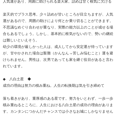
人気運があり、周囲に助けられる楽天家。詰めは甘く根気に欠ける
楽天的でプラス思考。少々詰めが甘いところが目立ちますが、人気
運があるので、周囲の助けにより何とか乗り切ることができます。
不思議なめぐり合わせが重なり、実際の能力以上のことが成せる場
合もあるでしょう。しかし、基本的に根気がないので、勢いの継続
は難しいといえそう。
幼少の環境が厳しかった人は、成人してから安定運が待っています
が、甘やかされた場合は艱難（かんなん→苦しみ悩むこと）運を避
けられません。男性は、次男であっても家を継ぐ役目があると言わ
れています。
◆ 八白土星 ◆
成功の理由は努力の積み重ね。人生の転換期は気を引き締めて
落ち着きがあり、重厚感のある星です。努力をいとわず、一歩一歩
積み重ねるところに、人生における八白土星の成功の理由がありま
す。カンタンにつかんだチャンスでは小さなお城にしかなりません