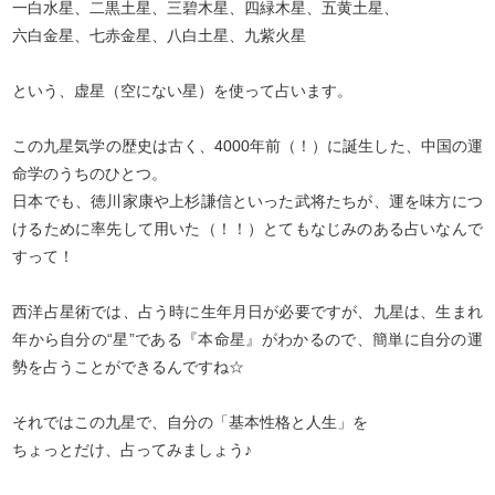
一白水星、二黒土星、三碧木星、四緑木星、五黄土星、
六白金星、七赤金星、八白土星、九紫火星
という、虚星（空にない星）を使って占います。
この九星気学の歴史は古く、4000年前（！）に誕生した、中国の運
命学のうちのひとつ。
日本でも、徳川家康や上杉謙信といった武将たちが、運を味方につ
けるために率先して用いた（！！）とてもなじみのある占いなんで
すって！
西洋占星術では、占う時に生年月日が必要ですが、九星は、生まれ
年から自分の“星”である『本命星』がわかるので、簡単に自分の運
勢を占うことができるんですね☆
それではこの九星で、自分の「基本性格と人生」を
ちょっとだけ、占ってみましょう♪