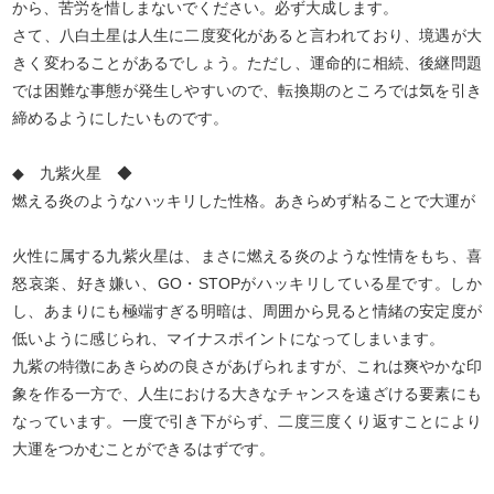
から、苦労を惜しまないでください。必ず大成します。
さて、八白土星は人生に二度変化があると言われており、境遇が大
きく変わることがあるでしょう。ただし、運命的に相続、後継問題
では困難な事態が発生しやすいので、転換期のところでは気を引き
締めるようにしたいものです。
◆ 九紫火星 ◆
燃える炎のようなハッキリした性格。あきらめず粘ることで大運が
火性に属する九紫火星は、まさに燃える炎のような性情をもち、喜
怒哀楽、好き嫌い、GO・STOPがハッキリしている星です。しか
し、あまりにも極端すぎる明暗は、周囲から見ると情緒の安定度が
低いように感じられ、マイナスポイントになってしまいます。
九紫の特徴にあきらめの良さがあげられますが、これは爽やかな印
象を作る一方で、人生における大きなチャンスを遠ざける要素にも
なっています。一度で引き下がらず、二度三度くり返すことにより
大運をつかむことができるはずです。