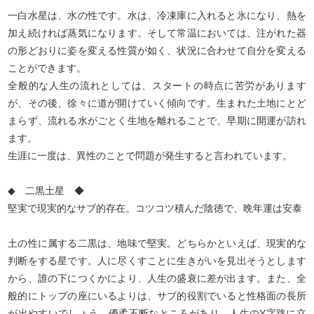
一白水星は、水の性です。水は、冷凍庫に入れると氷になり、熱を
加え続ければ蒸気になります。そして常温においては、注がれた器
の形どおりに姿を変える性質が如く、状況に合わせて自分を変える
ことができます。
全般的な人生の流れとしては、スタートの時点に苦労があります
が、その後、徐々に道が開けていく傾向です。生まれた土地にとど
まらず、流れる水がごとく生地を離れることで、早期に開運が訪れ
ます。
生涯に一度は、異性のことで問題が発生すると言われています。
◆ 二黒土星 ◆
堅実で現実的なサブ的存在。コツコツ積んだ陰徳で、晩年運は安泰
土の性に属する二黒は、地味で堅実。どちらかといえば、現実的な
判断をする星です。人に尽くすことに生きがいを見出そうとします
から、誰の下につくかにより、人生の盛衰に差が出ます。また、全
般的にトップの座にいるよりは、サブ的役割でいると性格面の長所
が出やすいでしょう。優柔不断なところがあり、人生のY字路に立