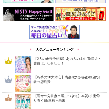
人気メニューランキング
【2人の未来予想図】あの人の本心/急接近・
告白は、〇月〇日！
【相手の10大本心】表裏/欲/嘘/秘密/願望/分
岐⇒恋終焉
【運命の分岐点⇒選ぶべき道】本質/才能/取
り巻く縁/幸福～未来