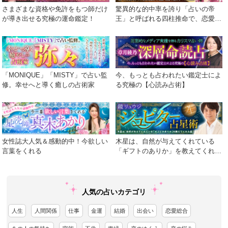
さまざまな資格や免許をもつ師だけ
驚異的な的中率を誇り「占いの帝
が導き出せる究極の運命鑑定！
王」と呼ばれる四柱推命で、恋愛・
結婚・人生のすべてを占断！
「MONIQUE」「MISTY」で占い監
今、もっとも占われたい鑑定士によ
修。幸せへと導く癒しの占術家
る究極の【心読み占術】
女性誌大人気＆感動的中！今欲しい
木星は、自然が与えてくれている
言葉をくれる
「ギフトのありか」を教えてくれる
星
人気の占いカテゴリ
人生
人間関係
仕事
金運
結婚
出会い
恋愛総合