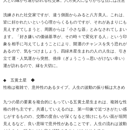
人との縁から運が訪れる社交家。八方美人になりがちな点には注意
洗練された社交家ですが、違う側面からみると八方美人。これは、
皆に好かれたいという心理からくるものですが、それがあまりにも
見えすぎてしまうと、周囲からは「小さな器」とみなされてしまい
ます。「好き嫌いの価値基準が、その時々で変化する人」という印
象を相手に与えてしまうことにより、開運のチャンスを失う恐れが
あるので、気をつけましょう。四緑木星生まれの人の人生は、引き
立て運・人気運から突然、僥倖（ぎょうこう→思いがけない幸い）
運が訪れるので、縁を大切に。
◆ 五黄土星 ◆
性格は複雑で、意外性のあるタイプ。人生の波動の振り幅は大きめ
九つの星の要素を複合的にもっている五黄土星生まれは、複雑な性
格の持ち主です。共通していえるのは、第一印象で近づきがたい感
じがするものの、交際の度合いが深くなると情けにもろい面が垣間
見えるなど、良い意味で意外性があることです。人生の流れは波動