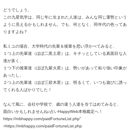
どうでしょう。
この九星気学は、同じ年に生まれた人達は、みんな同じ運勢という
ように見えるかもしれません。でも、何となく、同年代の色ってあ
りますよね？
私ミユの場合、大学時代の先輩＆後輩を思い浮かべてみると、
１つ上の先輩達（ほぼ二黒土星）は、キチッとしている真面目な人
達が多く、
１つ下の後輩達（ほぼ九紫火星）は、勢いがあって粘り強い印象が
あったし、
２つ上の先輩達（ほぼ三碧木星）は、明るくて、いつも遊びに誘っ
てくれる人ばかりでした！
なんて風に、会社や学校で、歳の違う人達を当てはめてみると、
面白いかもしれませんね♪占いHappyWeb本格鑑定へ！
https://mbhappy.com/paidFortuneList.php
"
>
https://mbhappy.com/paidFortuneList.php