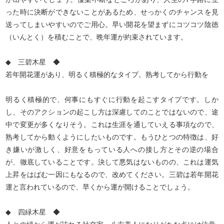
った時に決断ができないことがあるため、せっかくのチャンスを見
送ってしまいやすいのでご用心。早い開花を望まずにコツコツ陰徳
（いんとく）を積むことで、晩年運が約束されています。
◆ 三碧木星 ◆
若年開花運があり、明るく積極的なタイプ。熟考してから行動を
明るく積極的で、何事にもすぐに行動を起こすタイプです。しか
し、そのアクションの起こし方は深慮してのことではないので、途
中で変更が多くなりそう。これは生涯を通していえる事項なので、
熟考してから動くようにしたいものです。もうひとつの特徴は、好
き嫌いが激しく、好意をもっている人への接し方とその逆の場合
が、徹底していることです。決して悪気はないものの、これは運気
上昇をはばむ一因にもなるので、改めてください。三碧は若年開花
運と言われているので、早くから運が開けることでしょう。
◆ 四緑木星 ◆