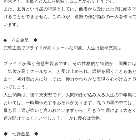
が大きく、頂点とどん底を経験することがありそうです。
また、五黄という星の特徴としては、他者から受けた批判に頭を下
げることができません。この点が、運勢の伸び悩みの一因を作って
います。
◆ 六白金星 ◆
完璧主義でプライドが高くクールな印象。人生は後半充実型
プライドが高く完璧主義者です。その性格的な特徴が、周囲には
「気位が高くクールな人」と受け止められ、誤解を招くこともあり
ます。初対面の人に対しては、極力やわらかな表現を心がけると良
いでしょう。
人生傾向は、後半充実型です。人間関係が込み入る人生の中年期に
おいては、一時期低迷するおそれがあります。九つの星の中では、
最も目上運が強いと言われていますから、引き立て運により大きく
運が開けてゆくことでしょう。しかし慢心は禁物。
◆ 七赤金星 ◆