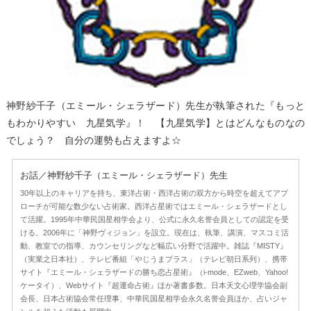
神野紗千子（エミール・シェラザード）先生が執筆された『もっと
もわかりやすい 九星気学』！ 【九星気学】とはどんなものなの
でしょう？ 自分の運勢も占えますよ☆
お話／神野紗千子（エミール・シェラザード）先生
30年以上のキャリアを持ち、東洋占術・西洋占術の双方から時空を超えてアプ
ローチが可能な数少ない占術家。西洋占星術ではエミール・シェラザードとし
て活躍。1995年中華民国星相学会より、公式に永久名誉会員としての認定を受
ける。2006年に「神野ヴィジョン」を設立。現在は、執筆、講演、マスコミ活
動、教室での指導、カウンセリングなど幅広い分野で活躍中。雑誌『MISTY』
（実業之日本社）、テレビ番組「やじうまプラス」（テレビ朝日系列）、携帯
サイト『エミール・シェラザードの勝ち恋占星術』（i-mode、EZweb、Yahoo!
ケータイ）、Webサイト『超運命占術』ほか著書多数。日本天文心理学協会副
会長、日本占術協会常任理事、中華民国星相学会永久名誉会員ほか、占いジャ