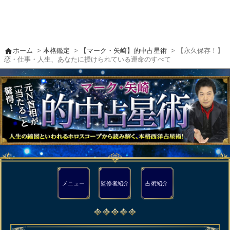
home
ホーム
>
本格鑑定
>
【マーク・矢崎】的中占星術
> 【永久保存！】
恋・仕事・人生、あなたに授けられている運命のすべて
メニュー
監修者
紹介
占術紹介