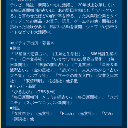
テレビ、雑誌、新聞を中心に活躍し、20年以上執筆してい
る毎日新聞朝刊の占いは、あの野田首相にも「当たってい
る」と言わせたほどの的中率を誇る。また異業種企業とタイ
アップしての商品（お菓子、玩具、ゲームその他）開発にも
携わった経験があり、幅広い活動を展開。ウェブ上や携帯サ
イトなどでも大活躍中。
≪メディア出演・著書≫
■著書
「13星座の恋愛占い」（主婦と生活社）、「366日誕生星の
本」（日本文芸社）、「いまウワサの13星座占星術」（毎
日新聞社）、「神秘の前世占い」（二見書房）、「星座＆血
液型占い」（金の星社）、「超ズバリ！未来がわかる？占い
大全集」（ポプラ社）、「マークの魔女入門」（実業之日本
社）、「安倍晴明」（説話社）他多数
■テレビ・新聞
「ひるおび」（TBS系列）
「毎日新聞朝刊・きょうの星占い」（毎日新聞社）、「スポ
ニチ」（スポーツニッポン新聞社）
■雑誌
「女性自身」（光文社）、「Flash」（光文社）、「ViVi」
（講談社）他