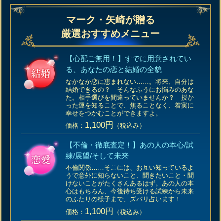
マーク・矢崎が贈る
厳選おすすめメニュー
【心配ご無用！】すでに用意されてい
る、あなたの恋と結婚の全貌
なかなか恋に恵まれない……。将来、自分は
結婚できるの？ そんなふうにお悩みのあな
た。相手選びを間違っていませんか？ 授か
った運を知ることで、焦ることなく、着実に
幸せをつかむことができますよ。
1,100円
価格：
（税込み）
【不倫・徹底査定！】あの人の本心/試
練/展望/そして未来
不倫関係……そこには、お互い知っているよ
うで意外に知らないこと、聞きたいこと・聞
けないことがたくさんあるはず。あの人の本
心はもちろん、今後待ち受ける試練から未来
のふたりの様子まで、ズバリ占います！
1,100円
価格：
（税込み）