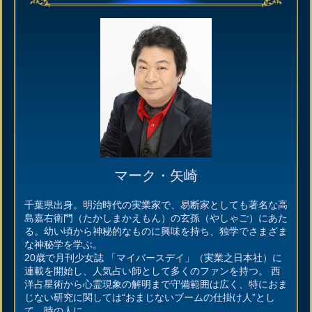
マーク・矢崎
千葉県出身。明治時代の実業家で、易断家としても著名な高
島嘉右衛門（たかしまかえもん）の玄孫（やしゃご）にあた
る。幼い頃から神秘的なものに興味を持ち、独学でさまざま
な神秘学を学ぶ。
20歳で月刊少女誌 「マイバースデイ」（実業之日本社）に
連載を開始し、人気占い師として多くのファンを持つ。 西
洋占星術から心霊現象の解明まで守備範囲は広く、特におま
じない研究に関しては“おまじないブームの仕掛け人”とし
て、時の人に。