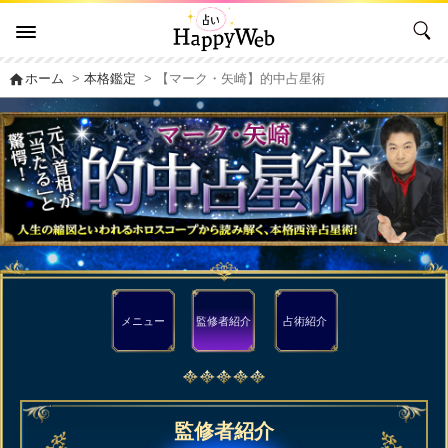
home
ホーム
>
本格鑑定
> 【マーク・矢崎】的中占星術
メニュー
監修者
紹介
占術紹介
監修者紹介