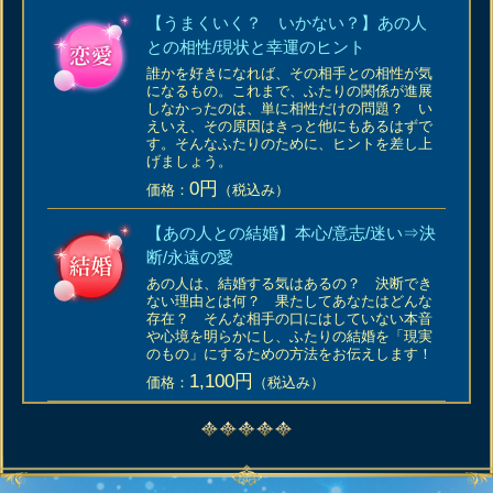
【うまくいく？ いかない？】あの人
との相性/現状と幸運のヒント
誰かを好きになれば、その相手との相性が気
になるもの。これまで、ふたりの関係が進展
しなかったのは、単に相性だけの問題？ い
えいえ、その原因はきっと他にもあるはずで
す。そんなふたりのために、ヒントを差し上
げましょう。
0円
価格：
（税込み）
【あの人との結婚】本心/意志/迷い⇒決
断/永遠の愛
あの人は、結婚する気はあるの？ 決断でき
ない理由とは何？ 果たしてあなたはどんな
存在？ そんな相手の口にはしていない本音
や心境を明らかにし、ふたりの結婚を「現実
のもの」にするための方法をお伝えします！
1,100円
価格：
（税込み）