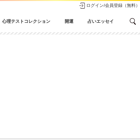
ログイン/会員登録（無料）
心理テストコレクション
開運
占いエッセイ