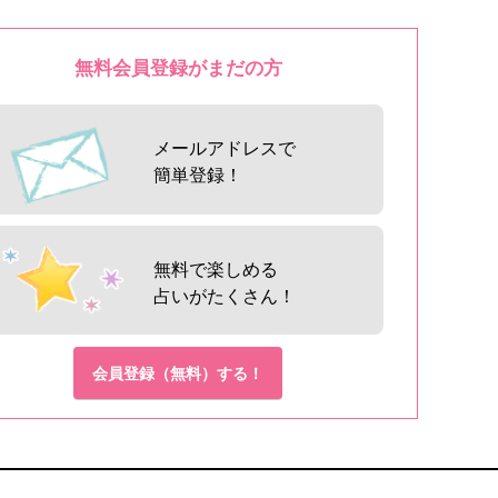
無料会員登録がまだの方
メールアドレスで
簡単登録！
無料で楽しめる
占いがたくさん！
会員登録（無料）する！