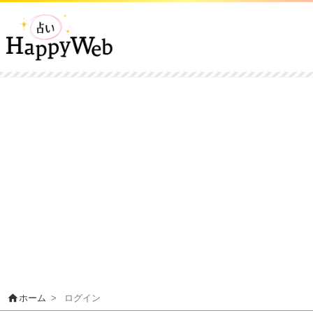
home
ホーム
>
ログイン