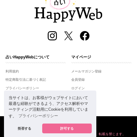
占いHappyWebについて
マイページ
利用規約
メールマガジン登録
特定商取引法に基づく表記
会員登録
プライバシーポリシー
ログイン
運営会社
当サイトは、お客様がウェブサイトにおいて
最適な経験ができるよう、アクセス解析やマ
お問合せ
ーケティング活動用にCookieを利用していま
す。
プライバシーポリシー
Copyright © Setsuwasha Co.,Ltd.
powered by
RRJ Inc.
拒否する
許可する
掲載の情報や画像など、すべてのコンテンツの
無断複写、転載を禁じます。