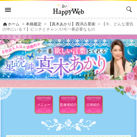
home
ホーム
>
本格鑑定
>
【真木あかり】西洋占星術
> 【今、どんな運気
の中にいる？】ピンチとチャンス/今一番必要なもの
メニュー
監修者
紹介
占術紹介