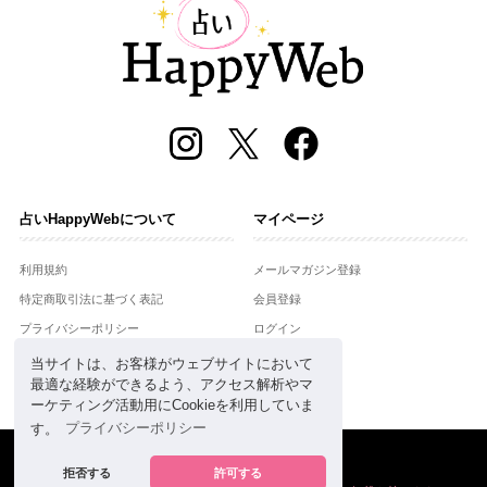
占いHappyWebについて
マイページ
利用規約
メールマガジン登録
特定商取引法に基づく表記
会員登録
プライバシーポリシー
ログイン
運営会社
当サイトは、お客様がウェブサイトにおいて
最適な経験ができるよう、アクセス解析やマ
お問合せ
ーケティング活動用にCookieを利用していま
す。
プライバシーポリシー
Copyright © Setsuwasha Co.,Ltd.
powered by
RRJ Inc.
拒否する
許可する