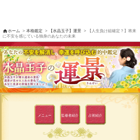
home
ホーム
>
本格鑑定
>
【水晶玉子】運景
> 【人生負け組確定？】将来
に不安を感じている独身のあなたの未来
メニュー
監修者
紹介
占術紹介