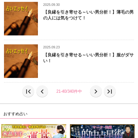
2025.09.30
【良縁を引き寄せる～いい男分析！】薄毛の男
の人には気をつけて！
2025.09.23
【良縁を引き寄せる～いい男分析！】服がダサ
い！
first_page
chevron_left
chevron_right
last_page
21-40/340件中
おすすめ占い