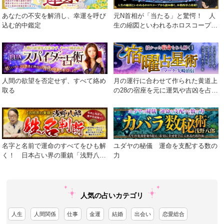
あなたの不安を解消し、幸運を呼び
元N首相が「当たる」と驚愕！ 人
込む的中鑑定
生の縮図といわれるホロスコープか
ら読み解く、本格西洋占星術！
人間の欲望を否定せず、すべて絡め
月の運行に合わせて作られた黄道上
取る
の28の宿座を元に運気や吉凶を占う
術
名字と名前で運命のすべてをひも解
ユダヤの秘儀 運命を支配する数の
く！ 日本占い界の重鎮「浅野八
力
郎」が贈る渾身の運命学。
人気の占いカテゴリ
人生
人間関係
仕事
金運
結婚
出会い
恋愛総合