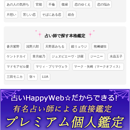
あの人の気持ち
官能
不倫
復縁
恋のゆくえ
恋の悩み
片想い
苦しい恋
そばにある恋
総合
占い師で探す本格鑑定
蒼月紫野
浅野八郎
天野原みちる
鏡リュウジ
熊﨑健恒
ケントナカイ
章月綾乃
ジュヌビエーヴ・沙羅
ジーニー
水晶玉子
マドモアゼル愛
マリィ・プリマヴェラ
マーク・矢崎（マークオフィス）
三田モニカ
弥々
LUA