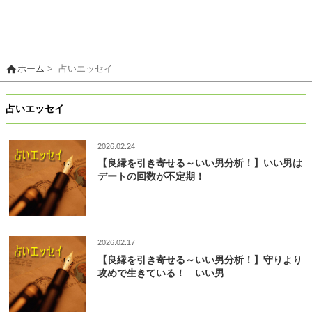
home
ホーム
>
占いエッセイ
占いエッセイ
2026.02.24
【良縁を引き寄せる～いい男分析！】いい男は
デートの回数が不定期！
2026.02.17
【良縁を引き寄せる～いい男分析！】守りより
攻めで生きている！ いい男