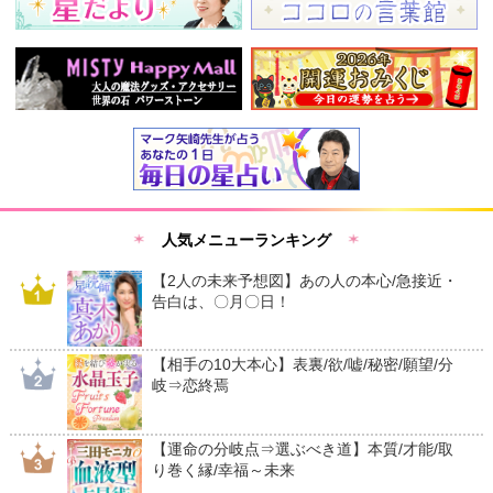
人気メニューランキング
【2人の未来予想図】あの人の本心/急接近・
告白は、〇月〇日！
【相手の10大本心】表裏/欲/嘘/秘密/願望/分
岐⇒恋終焉
【運命の分岐点⇒選ぶべき道】本質/才能/取
り巻く縁/幸福～未来