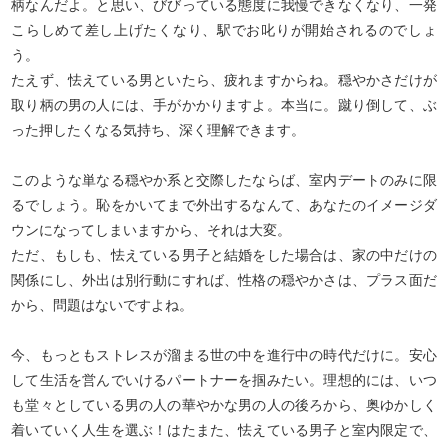
柄なんだよ。と思い、びびっている態度に我慢できなくなり、一発
こらしめて差し上げたくなり、駅でお叱りが開始されるのでしょ
う。
たえず、怯えている男といたら、疲れますからね。穏やかさだけが
取り柄の男の人には、手がかかりますよ。本当に。蹴り倒して、ぶ
った押したくなる気持ち、深く理解できます。
このような単なる穏やか系と交際したならば、室内デートのみに限
るでしょう。恥をかいてまで外出するなんて、あなたのイメージダ
ウンになってしまいますから、それは大変。
ただ、もしも、怯えている男子と結婚をした場合は、家の中だけの
関係にし、外出は別行動にすれば、性格の穏やかさは、プラス面だ
から、問題はないですよね。
今、もっともストレスが溜まる世の中を進行中の時代だけに。安心
して生活を営んでいけるパートナーを掴みたい。理想的には、いつ
も堂々としている男の人の華やかな男の人の後ろから、奥ゆかしく
着いていく人生を選ぶ！はたまた、怯えている男子と室内限定で、