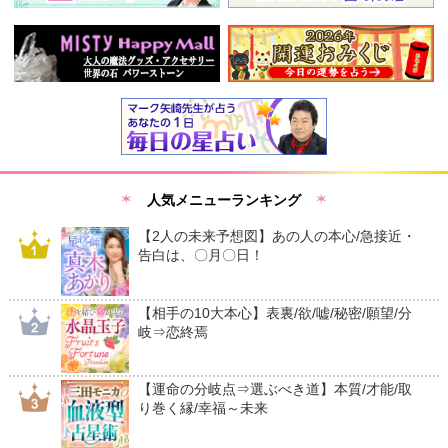
人気メニューランキング
【2人の未来予想図】あの人の本心/急接近・
告白は、〇月〇日！
【相手の10大本心】表裏/欲/嘘/秘密/願望/分
岐⇒恋終焉
【運命の分岐点⇒選ぶべき道】本質/才能/取
り巻く縁/幸福～未来