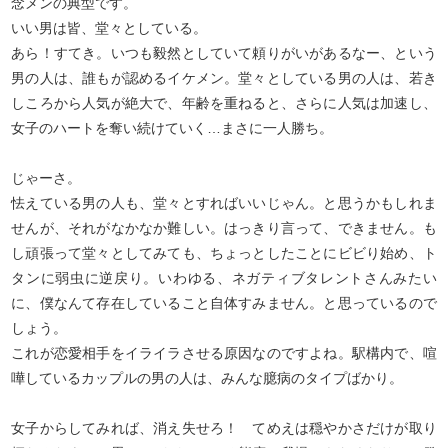
念メンの典型です。
いい男は皆、堂々としている。
あら！すてき。いつも毅然としていて頼りがいがあるなー、という
男の人は、誰もが認めるイケメン。堂々としている男の人は、若き
しころから人気が絶大で、年齢を重ねると、さらに人気は加速し、
女子のハートを奪い続けていく…まさに一人勝ち。
じゃーさ。
怯えている男の人も、堂々とすればいいじゃん。と思うかもしれま
せんが、それがなかなか難しい。はっきり言って、できません。も
し頑張って堂々としてみても、ちょっとしたことにビビり始め、ト
タンに弱虫に逆戻り。いわゆる、ネガティブタレントさんみたい
に、僕なんて存在していること自体すみません。と思っているので
しょう。
これが恋愛相手をイライラさせる原因なのですよね。駅構内で、喧
嘩しているカップルの男の人は、みんな臆病のタイプばかり。
女子からしてみれば、消え失せろ！ てめえは穏やかさだけが取り