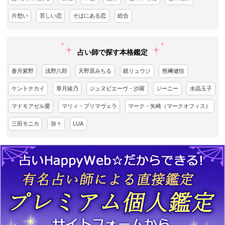
片想い
苦しい恋
そばにある恋
総合
占い師で探す本格鑑定
蒼月紫野
浅野八郎
天野原みちる
鏡リュウジ
熊﨑健恒
ケントナカイ
章月綾乃
ジュヌビエーヴ・沙羅
ジーニー
水晶玉子
マドモアゼル愛
マリィ・プリマヴェラ
マーク・矢崎（マークオフィス）
三田モニカ
弥々
LUA