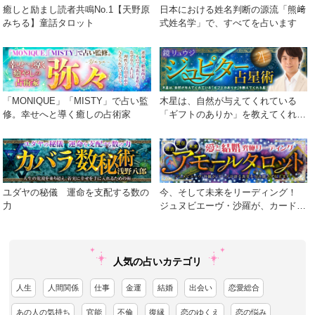
癒しと励まし読者共鳴No.1【天野原
日本における姓名判断の源流「熊﨑
みちる】童話タロット
式姓名学」で、すべてを占います
「MONIQUE」「MISTY」で占い監
木星は、自然が与えてくれている
修。幸せへと導く癒しの占術家
「ギフトのありか」を教えてくれる
星
ユダヤの秘儀 運命を支配する数の
今、そして未来をリーディング！
力
ジュヌビエーヴ・沙羅が、カードが
語る真実を包み隠さず伝えます！
人気の占いカテゴリ
人生
人間関係
仕事
金運
結婚
出会い
恋愛総合
あの人の気持ち
官能
不倫
復縁
恋のゆくえ
恋の悩み