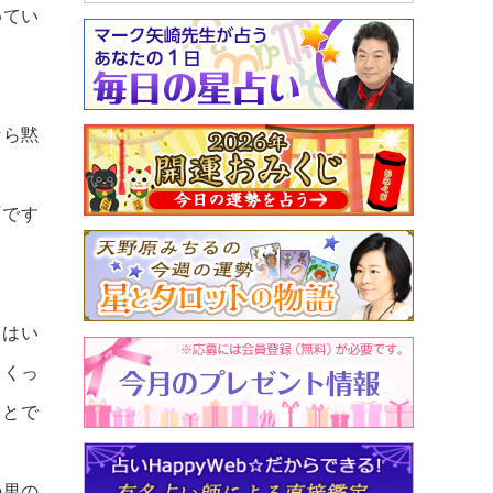
めてい
なら黙
変です
とはい
くくっ
ことで
の男の