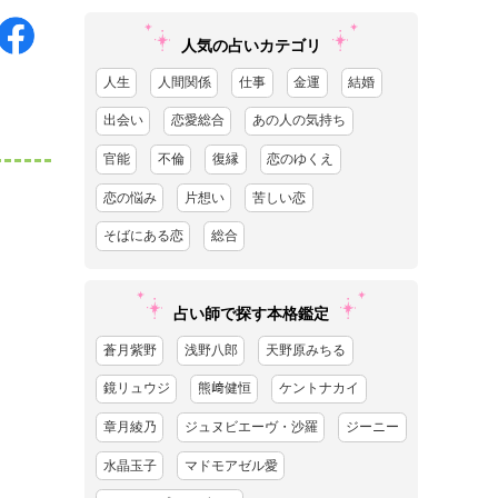
人気の占いカテゴリ
人生
人間関係
仕事
金運
結婚
出会い
恋愛総合
あの人の気持ち
官能
不倫
復縁
恋のゆくえ
恋の悩み
片想い
苦しい恋
そばにある恋
総合
占い師で探す本格鑑定
蒼月紫野
浅野八郎
天野原みちる
鏡リュウジ
熊﨑健恒
ケントナカイ
章月綾乃
ジュヌビエーヴ・沙羅
ジーニー
水晶玉子
マドモアゼル愛