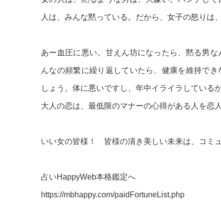
人は、みんな黙っている。だから、女子の怒りは
あー血圧に悪い。甘えん坊になったら、黙る男な
んなの頻繁に繰り返していたら、健康を維持でき
しょう。体に悪いですし、年中イライラしている
大人の恋は、最低限のマナーの心得がある人を恋
いい女の皆様！ 皆様の清き美しい未来は、コミ
占いHappyWeb本格鑑定へ
https://mbhappy.com/paidFortuneList.php