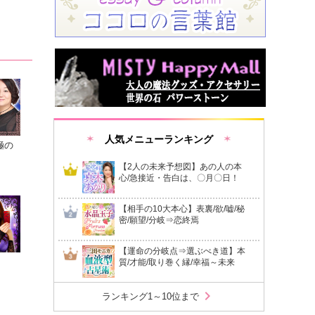
人気メニューランキング
極の
【2人の未来予想図】あの人の本
心/急接近・告白は、〇月〇日！
【相手の10大本心】表裏/欲/嘘/秘
密/願望/分岐⇒恋終焉
【運命の分岐点⇒選ぶべき道】本
質/才能/取り巻く縁/幸福～未来
chevron_right
ランキング1～10位まで