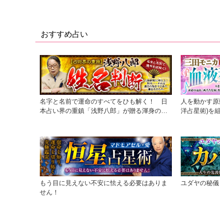
おすすめ占い
名字と名前で運命のすべてをひも解く！ 日
人を動かす原
本占い界の重鎮「浅野八郎」が贈る渾身の運
洋占星術)を
命学。
な診断を実現
もう目に見えない不安に怯える必要はありま
ユダヤの秘儀
せん！