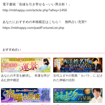
電子書籍「良縁を引き寄せる～いい男分析！」
http://mbhappy.com/article.php?aKey=1456
あなたにおすすめの本格鑑定はこちら！ 無料占い充実!!
https://mbhappy.com/paidFortuneList.php
おすすめ占い
あなたの不安を解消し、幸運を呼び
古代ユダヤの聖典「カバラ」に 記さ
込む的中鑑定
れた神秘の法則