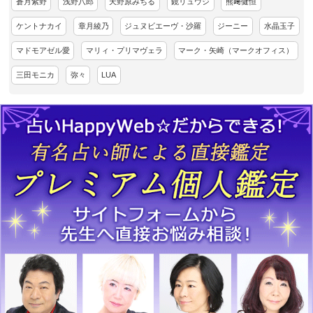
蒼月紫野
浅野八郎
天野原みちる
鏡リュウジ
熊﨑健恒
ケントナカイ
章月綾乃
ジュヌビエーヴ・沙羅
ジーニー
水晶玉子
マドモアゼル愛
マリィ・プリマヴェラ
マーク・矢崎（マークオフィス）
三田モニカ
弥々
LUA