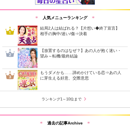
人気メニューランキング
結局2人は結ばれる？【片想い◆終了宣言】
相手の胸中/迷い/傷⇒決着
【放置するのはなぜ？】あの人が抱く迷い・
望み～転機/最終結論
もうダメかも……諦めかけている恋⇒あの人
に芽生える好意、交際意思
chevron_right
ランキング1～10位まで
過去の記事Archive