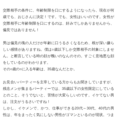
交際相手の条件に、年齢制限を口にするようになったら、現在が何
歳でも、おじさんに決定！です。でも、女性はいいのです。女性が
交際相手に年齢制限を口にするのは、好みでしかありませんから、
偏見ではありません！
男は偏見の塊の人だけが年齢に口うるさくなるため、根が深い嫌ら
しい感情がありますね。僕は○歳以下しか交際相手の対象にしませ
ん。と断言している時の顔が醜いのなんのその。すごく意地悪な顔
をしているのがわかります。
その○歳の○に入る年齢は、35歳なんだとか。
お見合いパーティーを主宰している方からもお聞きしていますが、
残念メンが集まるパーティーでは、35歳以下の女性限定にしている
とのこと。そうでないと、苦情が大変らしいのです。イケてない男
は、注文がうるさいですね！
しかし、イケメンで、かつ、仕事ができる20代～30代、40代の男
性は、年をまったく気にしない男性がゴマンといるのが現状。つま