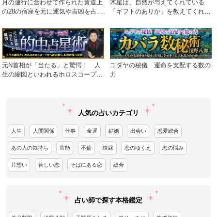
月の運行に合わせて作られた黄道上
木星は、自然が与えてくれている
の28の宿座を元に運気や吉凶を占う
「ギフトのありか」を教えてくれる
術
星
元N首相が「当たる」と驚愕！ 人
ユダヤの秘儀 運命を支配する数の
生の縮図といわれるホロスコープか
力
ら読み解く、本格西洋占星術！
人気の占いカテゴリ
人生
人間関係
仕事
金運
結婚
出会い
恋愛総合
あの人の気持ち
官能
不倫
復縁
恋のゆくえ
恋の悩み
片想い
苦しい恋
そばにある恋
総合
占い師で探す本格鑑定