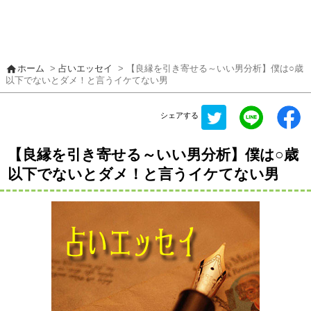
home
ホーム
>
占いエッセイ
> 【良縁を引き寄せる～いい男分析】僕は○歳
以下でないとダメ！と言うイケてない男
シェアする
【良縁を引き寄せる～いい男分析】僕は○歳
以下でないとダメ！と言うイケてない男