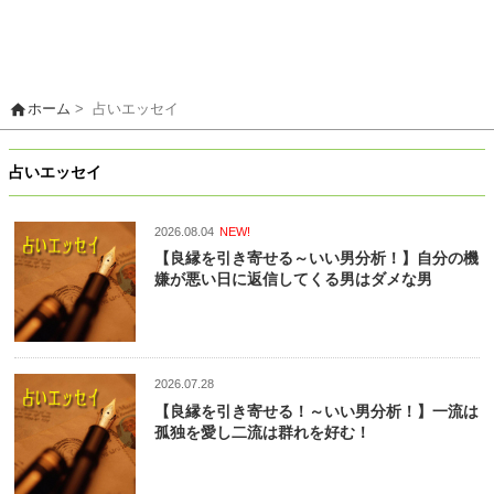
home
ホーム
>
占いエッセイ
占いエッセイ
2026.08.04
NEW!
【良縁を引き寄せる～いい男分析！】自分の機
嫌が悪い日に返信してくる男はダメな男
2026.07.28
【良縁を引き寄せる！～いい男分析！】一流は
孤独を愛し二流は群れを好む！