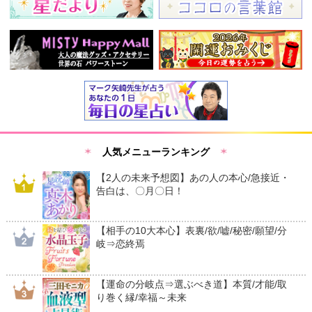
人気メニューランキング
【2人の未来予想図】あの人の本心/急接近・
告白は、〇月〇日！
【相手の10大本心】表裏/欲/嘘/秘密/願望/分
岐⇒恋終焉
【運命の分岐点⇒選ぶべき道】本質/才能/取
り巻く縁/幸福～未来