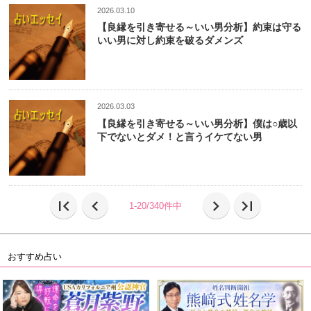
2026.03.10
【良縁を引き寄せる～いい男分析】約束は守る
いい男に対し約束を破るダメンズ
2026.03.03
【良縁を引き寄せる～いい男分析】僕は○歳以
下でないとダメ！と言うイケてない男
first_page
chevron_left
chevron_right
last_page
1-20/340件中
おすすめ占い