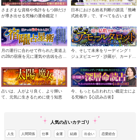
さまざまな資格や免許をもつ師だけ
日本における姓名判断の源流「熊﨑
が導き出せる究極の運命鑑定！
式姓名学」で、すべてを占います
月の運行に合わせて作られた黄道上
今、そして未来をリーディング！
の28の宿座を元に運気や吉凶を占う
ジュヌビエーヴ・沙羅が、カードが
術
語る真実を包み隠さず伝えます！
占いは、人がより良く、より輝い
今、もっとも占われたい鑑定士によ
て、元気に生きるために使う知恵
る究極の【心読み占術】
人気の占いカテゴリ
人生
人間関係
仕事
金運
結婚
出会い
恋愛総合