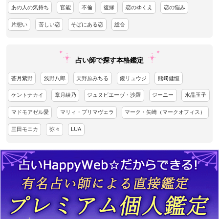
あの人の気持ち
官能
不倫
復縁
恋のゆくえ
恋の悩み
片想い
苦しい恋
そばにある恋
総合
占い師で探す本格鑑定
蒼月紫野
浅野八郎
天野原みちる
鏡リュウジ
熊﨑健恒
ケントナカイ
章月綾乃
ジュヌビエーヴ・沙羅
ジーニー
水晶玉子
マドモアゼル愛
マリィ・プリマヴェラ
マーク・矢崎（マークオフィス）
三田モニカ
弥々
LUA