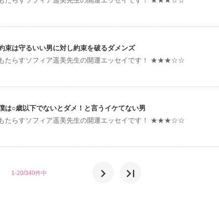
約束は守るいい男に対し約束を破るダメンズ
もたらすソフィア遥美先生の開運エッセイです！ ★★★☆☆
僕は○歳以下でないとダメ！と言うイケてない男
もたらすソフィア遥美先生の開運エッセイです！ ★★★☆☆
chevron_right
last_page
1-20/340件中