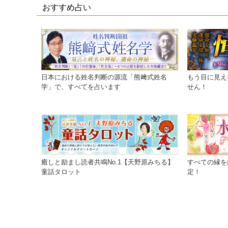
おすすめ占い
日本における姓名判断の源流「熊﨑式姓名
もう目に見え
学」で、すべてを占います
せん！
癒しと励まし読者共鳴No.1【天野原みちる】
すべての縁を
童話タロット
定！