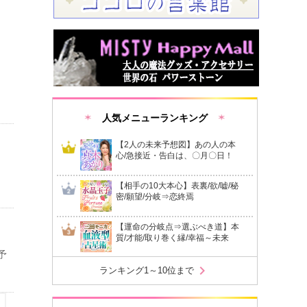
人気メニューランキング
【2人の未来予想図】あの人の本
心/急接近・告白は、〇月〇日！
【相手の10大本心】表裏/欲/嘘/秘
密/願望/分岐⇒恋終焉
【運命の分岐点⇒選ぶべき道】本
質/才能/取り巻く縁/幸福～未来
予
chevron_right
ランキング1～10位まで