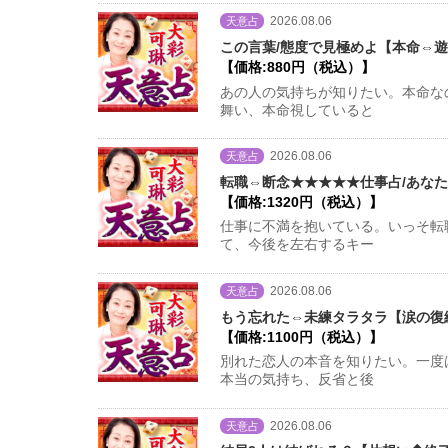
2026.08.06
天意占
この言葉/態度で見極めよ【本命⇔遊
【価格:880円（税込）】
あの人の気持ちが知りたい。本命な
舞い、本命視していると
2026.08.06
天意占
転職⇔断念★★★★★仕事占/あなた
【価格:1320円（税込）】
仕事に不満を抱いている。いっそ転
て、今後を左右するキー
2026.08.06
天意占
もう忘れた⇔未練タラタラ【涙の復縁
【価格:1100円（税込）】
別れた恋人の本音を知りたい。一度
本当の気持ち、反省と後
2026.08.06
天意占