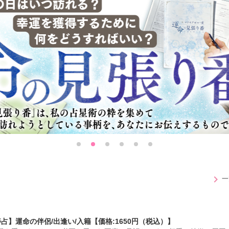
chevron_right
一
占】運命の伴侶/出逢い/入籍【価格:1650円（税込）】