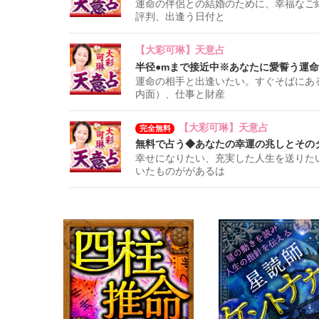
運命の伴侶との結婚のために、幸福なご
評判、出逢う日付と
【大彩可琳】天意占
半径●mまで接近中※あなたに愛誓う運命の相
運命の相手と出逢いたい。すぐそばにあ
内面）、仕事と財産
【大彩可琳】天意占
完全無料
無料で占う◆あなたの幸運の兆しとその
幸せになりたい、充実した人生を送りた
いたものががあるは