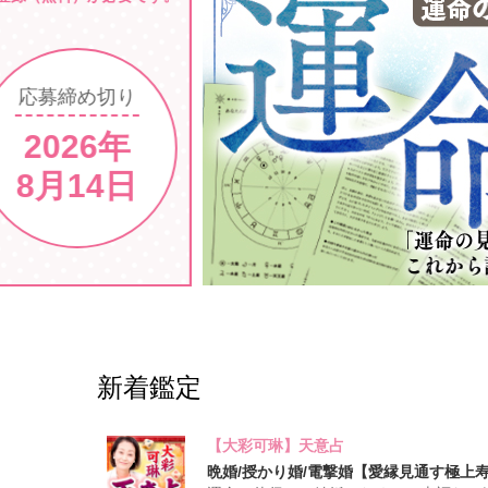
新着鑑定
【大彩可琳】天意占
晩婚/授かり婚/電撃婚【愛縁見通す極上寿