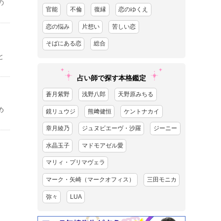
の
官能
不倫
復縁
恋のゆくえ
恋の悩み
片想い
苦しい恋
そばにある恋
総合
と
占い師で探す本格鑑定
蒼月紫野
浅野八郎
天野原みちる
め
鏡リュウジ
熊﨑健恒
ケントナカイ
章月綾乃
ジュヌビエーヴ・沙羅
ジーニー
水晶玉子
マドモアゼル愛
マリィ・プリマヴェラ
マーク・矢崎（マークオフィス）
三田モニカ
弥々
LUA