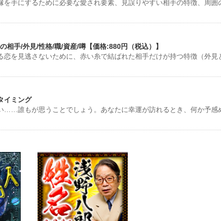
縁を手にするために必要な愛され要素、見誤りやすい相手の特徴、周囲
手/外見/性格/職/資産/噂【価格:880円（税込）】
る恋を見逃さないために、赤い糸で結ばれた相手だけが持つ特徴（外見
タイミング
い……誰もが思うことでしょう。あなたに幸運が訪れるとき、何か予感