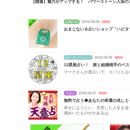
【開運】魅力がアップする！ パワーストーン入浴の
2026.08.09
お知らせ
NEW!
おまじない＆占いショップ「ハピタ
2026.08.08
占いコレクション
NEW!
12星座占い！ 彼と結婚相手のベ
マークさんが星占いで、ズバリと占
2026.08.07
天意占
NEW!
無料で占う◆あなたの幸運の兆しと
幸せになりたい、充実した人生を送
感めいたものががあるは