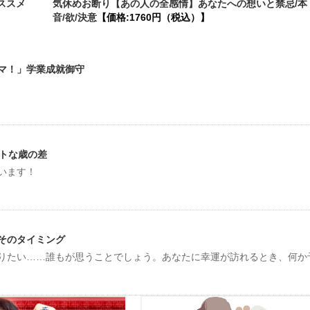
ススメ
気休めお断り【あの人の全感情】あなたへの想いと禁忌/本
音/欲/決意
【価格:1760円（税込）】
マ！」学業成就御守
ストな歳の差
います！
そのタイミング
りたい……誰もが思うことでしょう。あなたに幸運が訪れるとき、何か