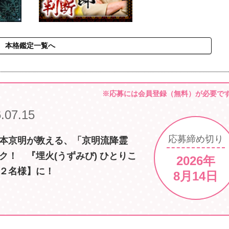
本格鑑定一覧へ
※応募には会員登録（無料）が必要で
.07.15
応募
締め切り
本京明が教える、「京明流降霊
ク！ 『埋火(うずみび) ひとりこ
2026年
２名様】に！
8月14日