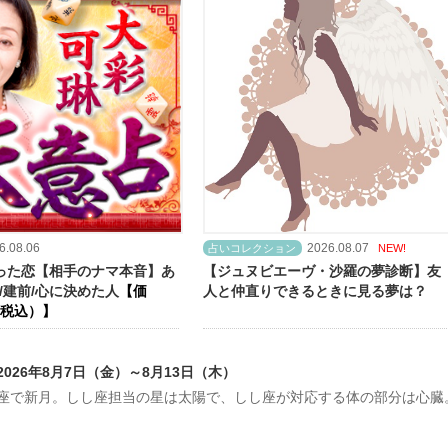
6.08.06
2026.08.07
占いコレクション
NEW!
った恋【相手のナマ本音】あ
【ジュヌビエーヴ・沙羅の夢診断】友
/建前/心に決めた人
【価
人と仲直りできるときに見る夢は？
（税込）】
26年8月7日（金）～8月13日（木）
しし座で新月。しし座担当の星は太陽で、しし座が対応する体の部分は心臓