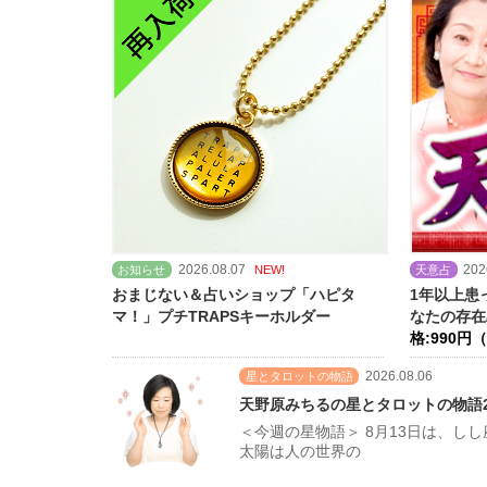
2026.08.07
202
お知らせ
NEW!
天意占
おまじない＆占いショップ「ハピタ
1年以上患
マ！」プチTRAPSキーホルダー
なたの存在
格:990円
2026.08.06
星とタロットの物語
天野原みちるの星とタロットの物語20
＜今週の星物語＞ 8月13日は、
太陽は人の世界の