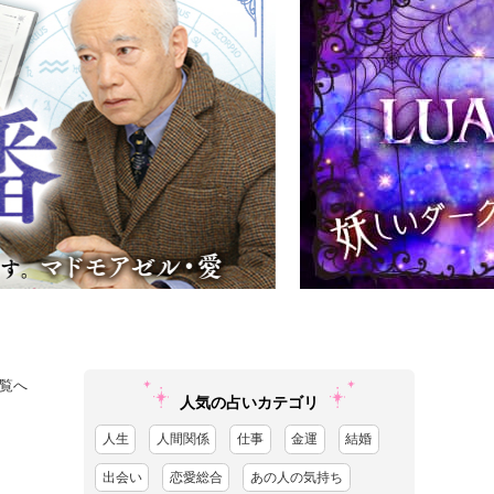
覧へ
人気の占いカテゴリ
人生
人間関係
仕事
金運
結婚
出会い
恋愛総合
あの人の気持ち