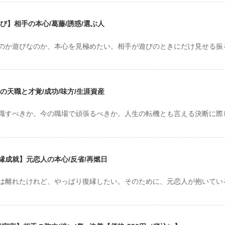
び】相手の本心/葛藤/誘惑/選ぶ人
のか遊びなのか、本心を見極めたい。相手が遊びのときにだけ見せる振
の天職と才覚/成功/味方/生涯資産
職すべきか。今の職場で頑張るべきか。人生の転機とも言える決断に際
成就】元恋人の本心/反省/再燃日
は離れたけれど、やっぱり復縁したい。そのために、元恋人が抱いてい