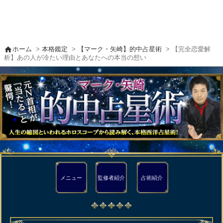
home
ホーム
>
本格鑑定
>
【マーク・矢崎】的中占星術
> 【完全恋愛解
析】あの人が冷たい理由とあなたへの本当の想い
メニュー
監修者
紹介
占術紹介