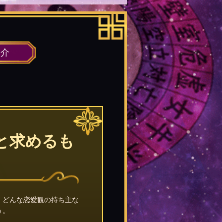
紹介
と求めるも
。どんな恋愛観の持ち主な
う。