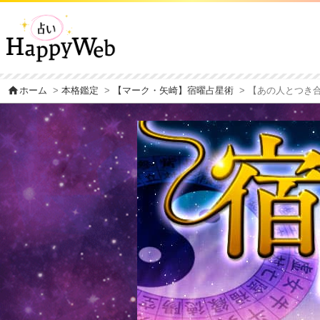
home
ホーム
>
本格鑑定
>
【マーク・矢崎】宿曜占星術
> 【あの人とつき