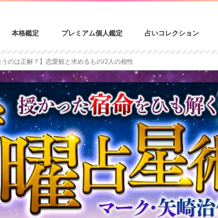
本格鑑定
プレミアム個人鑑定
占いコレクション
合うのは正解？】恋愛観と求めるもの/2人の相性