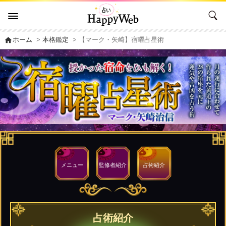
home
ホーム
>
本格鑑定
> 【マーク・矢崎】宿曜占星術
メニュー
監修者
紹介
占術紹介
占術紹介